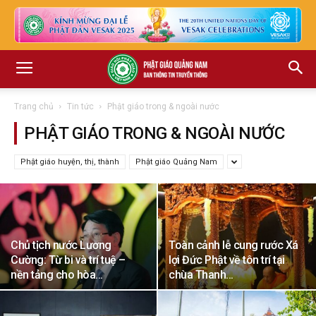
Trang chủ
Tin tức
Phật giáo trong & ngoài nước
PHẬT GIÁO TRONG & NGOÀI NƯỚC
Phật giáo huyện, thị, thành
Phật giáo Quảng Nam
Chủ tịch nước Lương
Toàn cảnh lễ cung rước Xá
Cường: Từ bi và trí tuệ –
lợi Đức Phật về tôn trí tại
nền tảng cho hòa...
chùa Thanh...