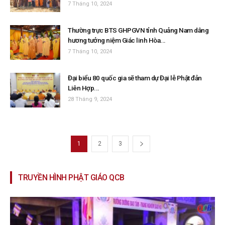
7 Tháng 10, 2024
Thường trực BTS GHPGVN tỉnh Quảng Nam dâng
hương tưởng niệm Giác linh Hòa...
7 Tháng 10, 2024
Đại biểu 80 quốc gia sẽ tham dự Đại lễ Phật đản
Liên Hợp...
28 Tháng 9, 2024
1
2
3
TRUYỀN HÌNH PHẬT GIÁO QCB