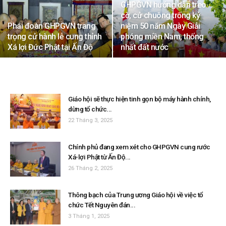
GHPGVN hướng dẫn treo
cờ, cử chuông trống kỷ
Phái đoàn GHPGVN trang
niệm 50 năm Ngày Giải
trọng cử hành lễ cung thỉnh
phóng miền Nam, thống
Xá lợi Đức Phật tại Ấn Độ
nhất đất nước
Giáo hội sẽ thực hiện tinh gọn bộ máy hành chính,
dừng tổ chức...
22 Tháng 3, 2025
Chính phủ đang xem xét cho GHPGVN cung rước
Xá-lợi Phật từ Ấn Độ...
26 Tháng 2, 2025
Thông bạch của Trung ương Giáo hội về việc tổ
chức Tết Nguyên đán...
3 Tháng 1, 2025