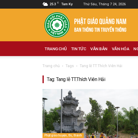
C
25.3
Tam Ky
Thứ Sáu, Tháng 7 24, 2026
Phật
giáo
Quảng
Nam
TRANG CHỦ
TIN TỨC
VĂN BẢN
VĂN HÓA
N
Trang chủ
Tags
Tang lễ TT.Thích Viên Hải
Tag: Tang lễ TT.Thích Viên Hải
Phật giáo huyện, thị, thành