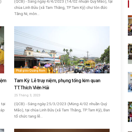
)
(QCB) - Sáng ngày 4/4/2023 (14/02 nhuận Quý Mão), tại
chùa Linh Bửu (xã Tam Thăng, TP.Tam Kỳ) chư tôn đức
Tăng Ni, môn...
Phật giáo Quảng Nam
iệm
Tam Kỳ: Lễ truy niệm, phụng tống kim quan
TT.Thích Viên Hải
25 Tháng 3, 2023
tại
(QCB) - Sáng ngày 25/3/2023 (Mùng 4/02 nhuần Quý
háp
Mão), tại chùa Linh Bửu (xã Tam Thăng, TP.Tam Kỳ), Ban
tổ chức tang lễ...