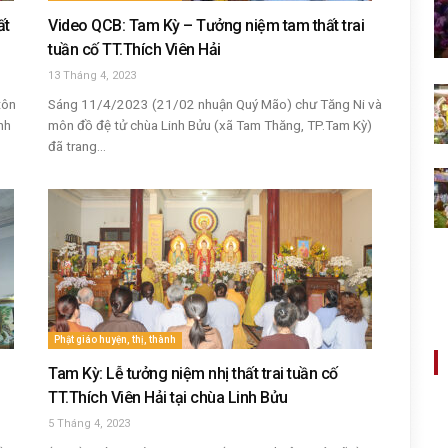
ất
Video QCB: Tam Kỳ – Tưởng niệm tam thất trai
tuần cố TT.Thích Viên Hải
13 Tháng 4, 2023
tôn
Sáng 11/4/2023 (21/02 nhuận Quý Mão) chư Tăng Ni và
nh
môn đồ đệ tử chùa Linh Bửu (xã Tam Thăng, TP.Tam Kỳ)
đã trang...
Phật giáo huyện, thị, thành
Tam Kỳ: Lễ tưởng niệm nhị thất trai tuần cố
TT.Thích Viên Hải tại chùa Linh Bửu
5 Tháng 4, 2023