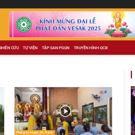
GHIÊN CỨU
TỰ VIỆN
TẬP SAN PGQN
TRUYỀN HÌNH QCB
Phật giáo huyện, thị, thành