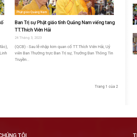
Phật giáo Quảng Nam
cố
Ban Trị sự Phật giáo tỉnh Quảng Nam viếng tang
TT.Thích Viên Hải
24 Tháng 3, 2023
ão),
(QCB) - Sau lễ nhập kim quan cố TT.Thích Viên Hải, Uỷ
Linh
viên Ban Thường trực Ban Trị sự, Trưởng Ban Thông Tin
Truyền...
Trang 1 của 2
CHÚNG TÔI
T