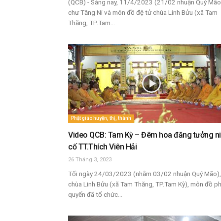
(QCB) - Sáng nay, 11/4/2023 (21/02 nhuận Quý Mão
chư Tăng Ni và môn đồ đệ tử chùa Linh Bửu (xã Tam
Thăng, TP.Tam...
Phật giáo huyện, thị, thành
Video QCB: Tam Kỳ – Đêm hoa đăng tưởng n
cố TT.Thích Viên Hải
26 Tháng 3, 2023
Tối ngày 24/03/2023 (nhằm 03/02 nhuận Quý Mão), 
chùa Linh Bửu (xã Tam Thăng, TP.Tam Kỳ), môn đồ p
quyến đã tổ chức...