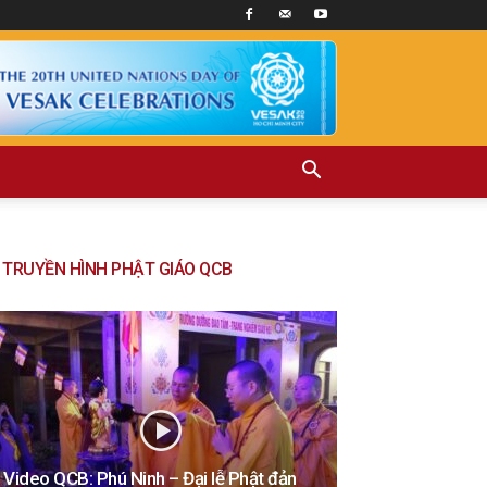
TRUYỀN HÌNH PHẬT GIÁO QCB
Video QCB: Phú Ninh – Đại lễ Phật đản