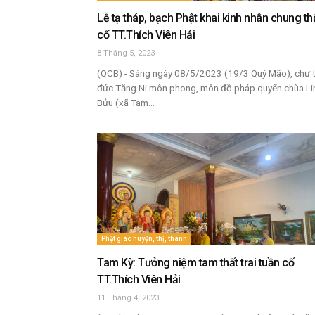
Lễ tạ tháp, bạch Phật khai kinh nhân chung th
cố TT.Thích Viên Hải
8 Tháng 5, 2023
(QCB) - Sáng ngày 08/5/2023 (19/3 Quý Mão), chư 
đức Tăng Ni môn phong, môn đồ pháp quyến chùa Li
Bửu (xã Tam...
Phật giáo huyện, thị, thành
Tam Kỳ: Tưởng niệm tam thất trai tuần cố
TT.Thích Viên Hải
11 Tháng 4, 2023