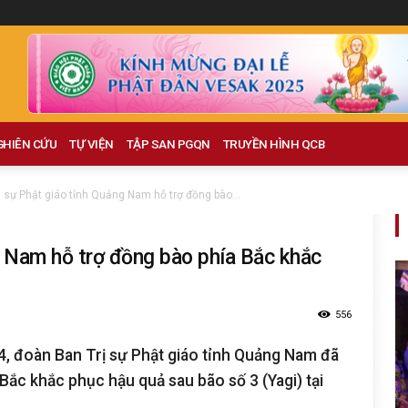
GHIÊN CỨU
TỰ VIỆN
TẬP SAN PGQN
TRUYỀN HÌNH QCB
ị sự Phật giáo tỉnh Quảng Nam hỗ trợ đồng bào...
g Nam hỗ trợ đồng bào phía Bắc khắc
556
4, đoàn Ban Trị sự Phật giáo tỉnh Quảng Nam đã
Bắc khắc phục hậu quả sau bão số 3 (Yagi) tại