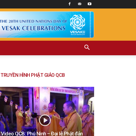
TRUYỀN HÌNH PHẬT GIÁO QCB
Video QCB: Phú Ninh – Đại lễ Phật đản