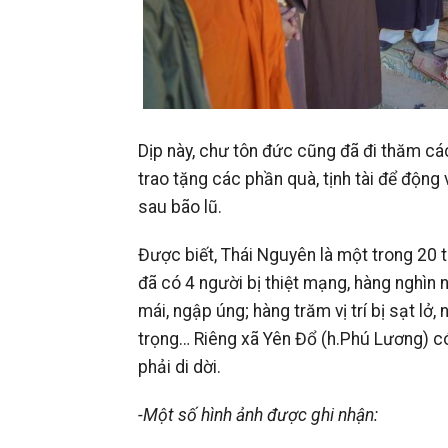
Dịp này, chư tôn đức cũng đã đi thăm các
trao tặng các phần quà, tịnh tài để độn
sau bão lũ.
Được biết, Thái Nguyên là một trong 20 tỉ
đã có 4 người bị thiệt mạng, hàng nghìn n
mái, ngập úng; hàng trăm vị trí bị sạt lở
trọng… Riêng xã Yên Đổ (h.Phú Lương) có 
phải di dời.
-Một số hình ảnh được ghi nhận: