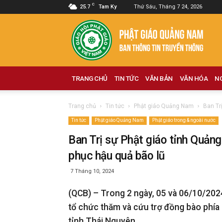
C
25.7
Tam Ky
Thứ Sáu, Tháng 7 24, 2026
Phật
giáo
Quảng
Nam
TRANG CHỦ
TIN TỨC
VĂN BẢN
VĂN HÓA
N
Trang chủ
Tin tức
Phật giáo Quảng Nam
Ban Tr
Tin tức
Phật giáo Quảng Nam
Phật giáo trong & ngoài nước
Ban Trị sự Phật giáo tỉnh Quản
phục hậu quả bão lũ
7 Tháng 10, 2024
(QCB) – Trong 2 ngày, 05 và 06/10/202
tổ chức thăm và cứu trợ đồng bào phía 
tỉnh Thái Nguyên.