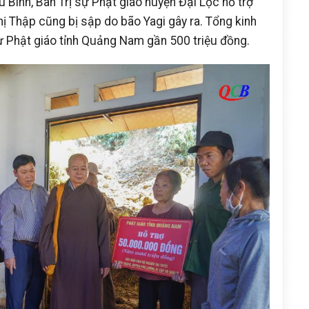
ú Bình, Ban Trị sự Phật giáo huyện Đại Lộc hỗ trợ
ị Thập cũng bị sập do bão Yagi gây ra. Tổng kinh
 sự Phật giáo tỉnh Quảng Nam gần 500 triệu đồng.