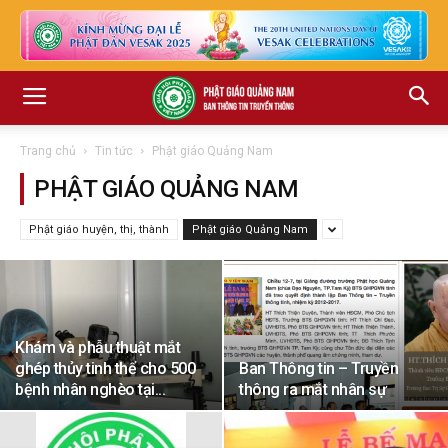
Trang chủ
Tin tức
Phật giáo Quảng Nam
PHẬT GIÁO QUẢNG NAM
Phật giáo huyện, thị, thành
Phật giáo Quảng Nam
Khám và phẫu thuật mắt
ghép thủy tinh thể cho 500
Ban Thông tin – Truyền
bệnh nhân nghèo tại...
thông ra mắt nhân sự