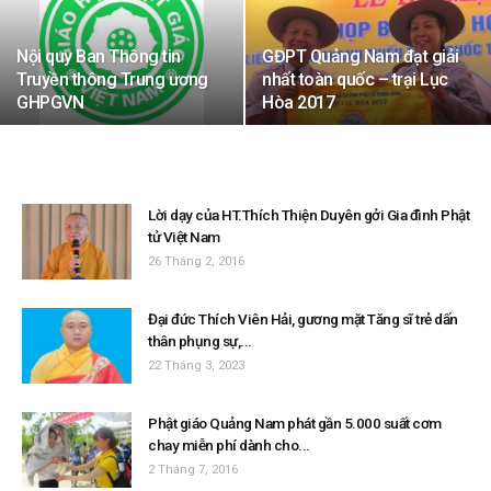
Nội quy Ban Thông tin
GĐPT Quảng Nam đạt giải
Truyền thông Trung ương
nhất toàn quốc – trại Lục
GHPGVN
Hòa 2017
Lời dạy của HT.Thích Thiện Duyên gởi Gia đình Phật
tử Việt Nam
26 Tháng 2, 2016
Đại đức Thích Viên Hải, gương mặt Tăng sĩ trẻ dấn
thân phụng sự,...
22 Tháng 3, 2023
Phật giáo Quảng Nam phát gần 5.000 suất cơm
chay miễn phí dành cho...
2 Tháng 7, 2016