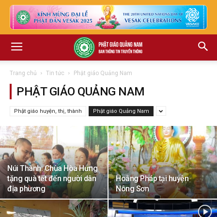
Trang chủ
Tin tức
Phật giáo Quảng Nam
PHẬT GIÁO QUẢNG NAM
Phật giáo huyện, thị, thành
Phật giáo Quảng Nam
Núi Thành: Chùa Hòa Hưng
tặng quà tết đến người dân
Hoằng Pháp tại huyện
địa phương
Nông Sơn