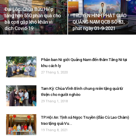
Đại Lộc: Chùa Bửu Hiệp
tặng hơn 550 phần quà cho
TRUYỀN HÌNH PHẬT GIÁO
bà con gặp khó khăn vì
QUẢNG NAM QCB SỐ 83,
dịch Covid-19
phát ngày 01-9-2021
Phân ban Ni giới Quảng Nam đến thăm Tăng Ni tại
khu cách ly
27 Tháng 5, 2020
Tam Kỳ: Chùa Vĩnh Bình chung niên tặng quà từ
thiện cho người nghèo
29 Tháng 1, 2018
TP.Hội An: Tịnh xá Ngọc Truyền (đảo Cù Lao Chàm)
trao tặng quà Vu...
19 Tháng 8, 2021