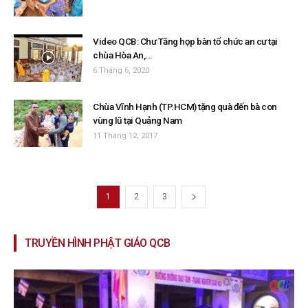
Video QCB: Chư Tăng họp bàn tổ chức an cư tại
chùa Hòa An,...
6 Tháng 6, 2020
Chùa Vĩnh Hạnh (TP.HCM) tặng quà đến bà con
vùng lũ tại Quảng Nam
11 Tháng 12, 2017
1
2
3
TRUYỀN HÌNH PHẬT GIÁO QCB