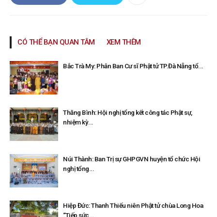
CÓ THỂ BẠN QUAN TÂM
XEM THÊM
Bắc Trà My: Phân Ban Cư sĩ Phật tử TP.Đà Nẵng tổ...
Thăng Bình: Hội nghị tổng kết công tác Phật sự,
nhiệm kỳ...
Núi Thành: Ban Trị sự GHPGVN huyện tổ chức Hội
nghị tổng...
Hiệp Đức: Thanh Thiếu niên Phật tử chùa Long Hoa
“Tiếp sức...