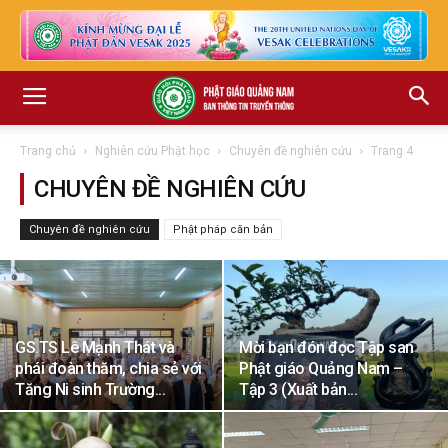
Trang chủ
Nghiên cứu Phật học
Chuyên đề nghiên cứu
Trang 4
CHUYÊN ĐỀ NGHIÊN CỨU
Chuyên đề nghiên cứu
Phật pháp căn bản
GS.TS Lê Mạnh Thát và
Mời bạn đón đọc Tập san
phái đoàn thăm, chia sẻ với
Phật giáo Quảng Nam –
Tăng Ni sinh Trường...
Tập 3 (Xuất bản...