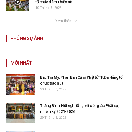
tổ chức đêm Thiền trà...
10 Tháng 5, 2025
Xem thêm
PHÓNG SỰ ẢNH
MỚI NHẤT
Bắc Trà My: Phân Ban Cư sĩ Phật tử TP.Đà Nẵng tổ
chức trao quà...
30 Tháng 6, 2025
Thăng Bình: Hội nghị tổng kết công tác Phật sự,
nhiệm kỳ 2021-2026
29 Tháng 6, 2025