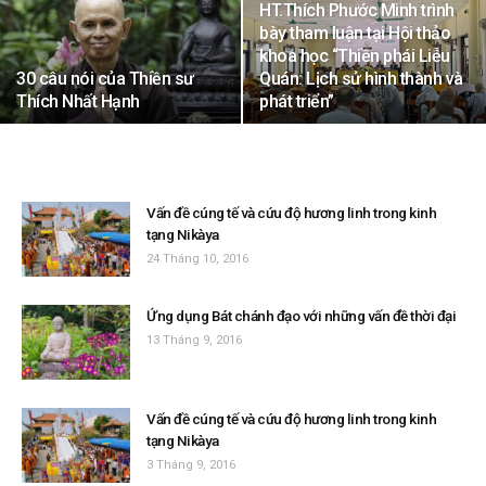
HT.Thích Phước Minh trình
bày tham luận tại Hội thảo
khoa học “Thiền phái Liễu
30 câu nói của Thiền sư
Quán: Lịch sử hình thành và
Thích Nhất Hạnh
phát triển”
Vấn đề cúng tế và cứu độ hương linh trong kinh
tạng Nikàya
24 Tháng 10, 2016
Ứng dụng Bát chánh đạo với những vấn đề thời đại
13 Tháng 9, 2016
Vấn đề cúng tế và cứu độ hương linh trong kinh
tạng Nikàya
3 Tháng 9, 2016