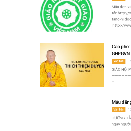
Mẫu đơn xi
tải: http:
tang-ni.doc 
http://www
Cáo phó: 
GHPGVN..
18
Văn bản
GIÁO HỘI 
————————
–...
Mẫu đăng
15
Văn bản
HƯỚNG DẪN
ngày người 