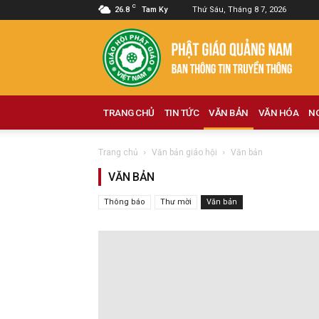
C
26.8
Tam Ky
Thứ Sáu, Tháng 8 7, 2026
Phật
giáo
Quảng
Nam
TRANG CHỦ
TIN TỨC
VĂN BẢN
VĂN HÓA
N
Trang chủ
Văn bản giáo hội
Văn bản
VĂN BẢN
Thông báo
Thư mời
Văn bản