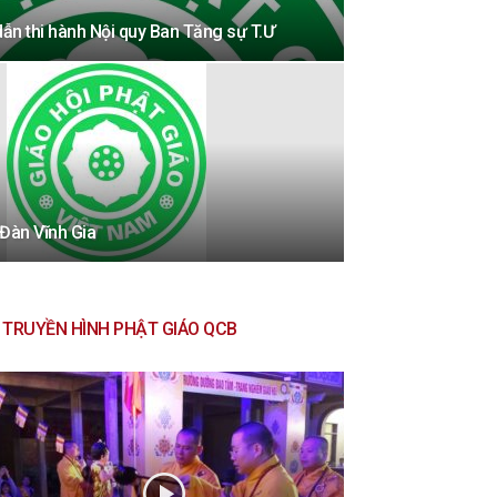
n thi hành Nội quy Ban Tăng sự T.Ư
 Đàn Vĩnh Gia
TRUYỀN HÌNH PHẬT GIÁO QCB