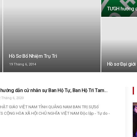
TƯGH hướng dẫ
Hồ Sơ Bổ Nhiệm Trụ Trì
Hồ sơ Đại giới
19 Tháng 6, 2014
hướng dẫn cử nhân sự Ban Hộ Tự, Ban Hộ Trì Tam...
 Tháng 6, 2020
PHẬT GIÁO VIỆT NAM TỈNH QUẢNG NAM BAN TRỊ SỰSố
S CỘNG HÒA XÃ HỘI CHỦ NGHĨA VIỆT NAM Độc lập - Tự do -