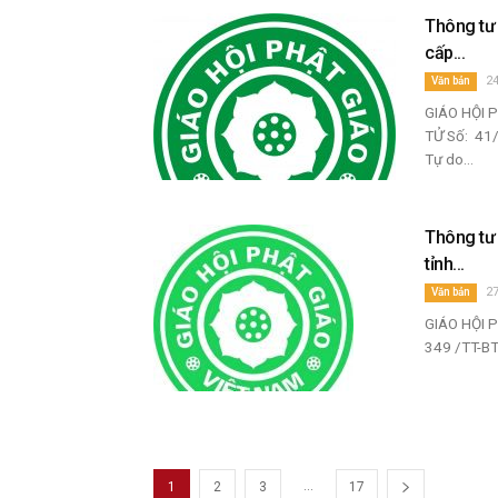
Thông tư 
cấp...
24
Văn bản
GIÁO HỘI 
TỬ Số: 41
Tự do...
Thông tư 
tỉnh...
2
Văn bản
GIÁO HỘI P
349 /TT-BT
...
1
2
3
17