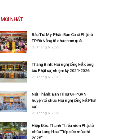
MỚI NHẤT
Bắc Trà My: Phân Ban Cư sĩ Phật tử
TP.Đà Nẵng tổ chức trao quà...
30 Tháng 6, 2025
Thăng Bình: Hội nghị tổng kết công
tác Phật sự, nhiệm kỳ 2021-2026
29 Tháng 6, 2025
Núi Thành: Ban Trị sự GHPGVN
huyện tổ chức Hội nghị tổng kết Phật
sự...
29 Tháng 6, 2025
Hiệp Đức: Thanh Thiếu niên Phật tử
chùa Long Hoa “Tiếp sức mùa thi
2025”