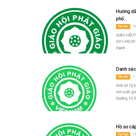
Hướng dẫn
phố...
26
Văn bản
GIÁO HỘI 
001/HD/BT
Hạnh...
Danh sách
4 
Văn bản
Giới tử Tỳ
nơi xuất g
Quảng Trị 
Hồ sơ cấ
18
Văn bản