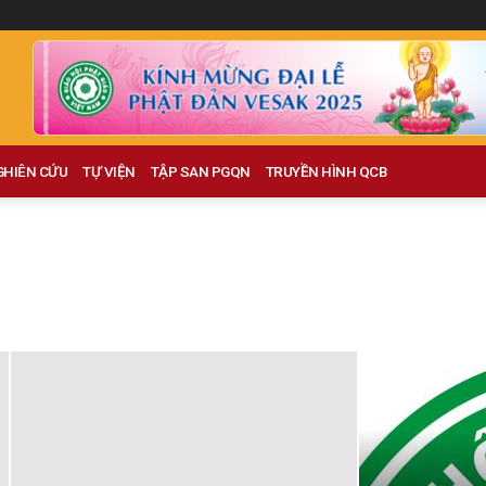
GHIÊN CỨU
TỰ VIỆN
TẬP SAN PGQN
TRUYỀN HÌNH QCB