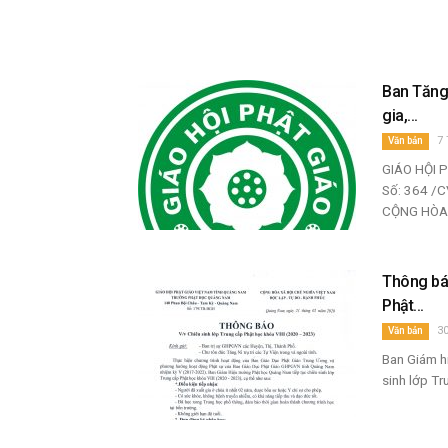
Ban Tăng 
gia,...
7 
Văn bản
GIÁO HỘI PH
Số: 364 /CV
CỘNG HÒA 
Thông báo
Phật...
30
Văn bản
Ban Giám h
sinh lớp Tr