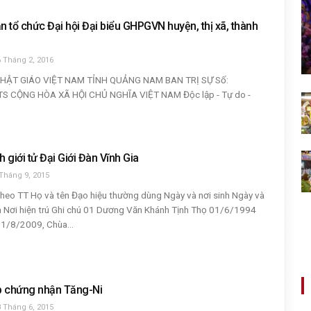
 tổ chức Đại hội Đại biểu GHPGVN huyện, thị xã, thành
 Tháng 2, 2016
PHẬT GIÁO VIỆT NAM TỈNH QUẢNG NAM BAN TRỊ SỰ Số:
S CỘNG HÒA XÃ HỘI CHỦ NGHĨA VIỆT NAM Độc lập - Tự do -
 giới tử Đại Giới Đàn Vĩnh Gia
Tháng 9, 2015
 kheo TT Họ và tên Đạo hiệu thường dùng Ngày và nơi sinh Ngày và
ia Nơi hiện trú Ghi chú 01 Dương Văn Khánh Tịnh Thọ 01/6/1994
01/8/2009, Chùa...
p chứng nhận Tăng-Ni
 Tháng 6, 2015