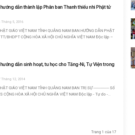
hướng dẫn thành lập Phân ban Thanh thiếu nhi Phật tử
 Tháng 5, 2016
PHẬT GIÁO VIỆT NAM TỈNH QUẢNG NAM BAN HƯỚNG DẪN PHẬT
/TT/BHDPT CỘNG HÒA XÃ HỘI CHỦ NGHĨA VIỆT NAM Độc lập –
hướng dẫn sinh hoạt, tu học cho Tăng-Ni, Tự Viện trong
7 Tháng 12, 2014
HẬT GIÁO VIỆT NAM TỈNH QUẢNG NAM BAN TRỊ SỰ ------------- Số
S CỘNG HÒA XÃ HỘI CHỦ NGHĨA VIỆT NAM Độc lập - Tự do -...
Trang 1 của 17