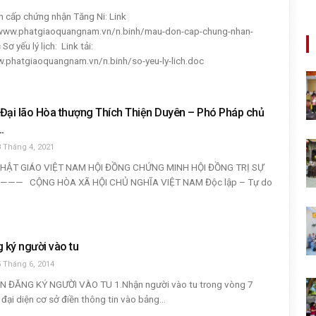
n cấp chứng nhận Tăng Ni: Link
//www.phatgiaoquangnam.vn/n.binh/mau-don-cap-chung-nhan-
Sơ yếu lý lịch: Link tải:
.phatgiaoquangnam.vn/n.binh/so-yeu-ly-lich.doc
Đại lão Hòa thượng Thích Thiện Duyên – Phó Pháp chủ
.
 Tháng 4, 2021
PHẬT GIÁO VIỆT NAM HỘI ĐỒNG CHỨNG MINH HỘI ĐỒNG TRỊ SỰ
— CỘNG HÒA XÃ HỘI CHỦ NGHĨA VIỆT NAM Độc lập – Tự do
 ký người vào tu
 Tháng 6, 2014
 ĐĂNG KÝ NGƯỜI VÀO TU 1.Nhận người vào tu trong vòng 7
đại diện cơ sở điền thông tin vào bảng...