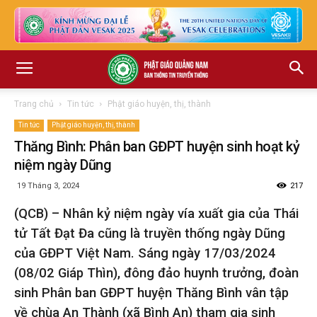
Trang chủ
Tin tức
Phật giáo huyện, thị, thành
Tin tức
Phật giáo huyện, thị, thành
Thăng Bình: Phân ban GĐPT huyện sinh hoạt kỷ
niệm ngày Dũng
19 Tháng 3, 2024
217
(QCB) – Nhân kỷ niệm ngày vía xuất gia của Thái
tử Tất Đạt Đa cũng là truyền thống ngày Dũng
của GĐPT Việt Nam. Sáng ngày 17/03/2024
(08/02 Giáp Thìn), đông đảo huynh trưởng, đoàn
sinh Phân ban GĐPT huyện Thăng Bình vân tập
về chùa An Thành (xã Bình An) tham gia sinh