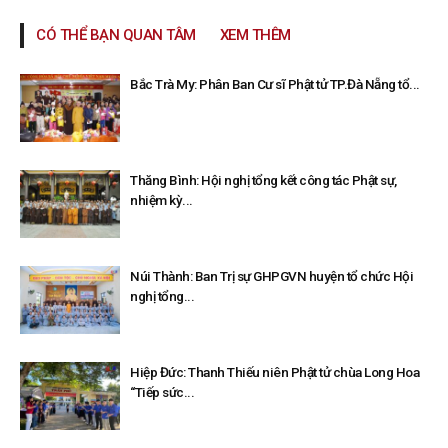
CÓ THỂ BẠN QUAN TÂM
XEM THÊM
Bắc Trà My: Phân Ban Cư sĩ Phật tử TP.Đà Nẵng tổ...
Thăng Bình: Hội nghị tổng kết công tác Phật sự,
nhiệm kỳ...
Núi Thành: Ban Trị sự GHPGVN huyện tổ chức Hội
nghị tổng...
Hiệp Đức: Thanh Thiếu niên Phật tử chùa Long Hoa
“Tiếp sức...