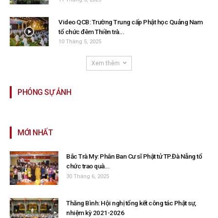
Video QCB: Trường Trung cấp Phật học Quảng Nam
tổ chức đêm Thiền trà...
10 Tháng 5, 2025
Xem thêm
PHÓNG SỰ ẢNH
MỚI NHẤT
Bắc Trà My: Phân Ban Cư sĩ Phật tử TP.Đà Nẵng tổ
chức trao quà...
30 Tháng 6, 2025
Thăng Bình: Hội nghị tổng kết công tác Phật sự,
nhiệm kỳ 2021-2026