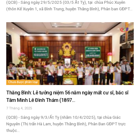
(QCB) - Sáng ngày 29/5/2025 (03/5 Ất Tỵ), tại chùa Phúc Xuyên
(thôn Kế Xuyên 1, xã Bình Trung, huyện Thăng Bình), Phân ban GĐPT...
Chưa được phân loại
Thăng Bình: Lễ tưởng niệm 56 năm ngày mất cư sĩ, bác sĩ
Tâm Minh Lê Đình Thám (1897...
7 Tháng 4, 2025
(QCB) - Sáng ngày 9/3/Ất Tỵ (nhằm 10/4/2025), tại chùa Giác
Nguyên (Thị trấn Hà Lam, huyện Thăng Bình), Phân Ban GĐPT trực
thuộc...