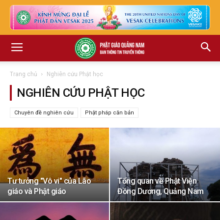
Trang chủ
Nghiên cứu Phật học
NGHIÊN CỨU PHẬT HỌC
Chuyên đề nghiên cứu
Phật pháp căn bản
Tư tưởng "Vô vi" của Lão
Tổng quan về Phật Viện
giáo và Phật giáo
Đồng Dương, Quảng Nam