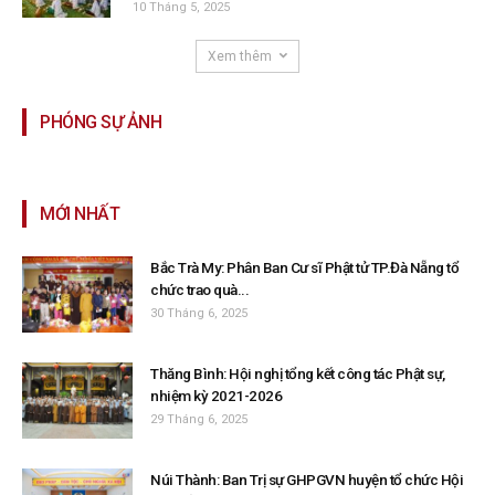
10 Tháng 5, 2025
Xem thêm
PHÓNG SỰ ẢNH
MỚI NHẤT
Bắc Trà My: Phân Ban Cư sĩ Phật tử TP.Đà Nẵng tổ
chức trao quà...
30 Tháng 6, 2025
Thăng Bình: Hội nghị tổng kết công tác Phật sự,
nhiệm kỳ 2021-2026
29 Tháng 6, 2025
Núi Thành: Ban Trị sự GHPGVN huyện tổ chức Hội