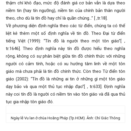
thậm chí khô đạo, mức độ đánh giá cơ bản vẫn là dựa theo
niềm tin (hay tín ngưỡng), niềm tin của chính bản thân người
theo, cho dù là tín đồ hay chỉ là quần chúng…” [ ,tr.18].
Về phương diện định nghĩa theo các từ điển, chúng ta có thể
liệt kê thêm một số định nghĩa về tín đồ. Theo Đại từ điển
tiếng Việt (1999): “Tín đồ là người theo một tôn giáo”[ ,
tr.1646]. Theo định nghĩa này tín đồ được hiểu theo nghĩa
rộng, không có sự phân biệt giữa tín đồ chính thức với những
người có cảm tính, hoặc có xu hướng tâm linh về một tôn
giáo mà chưa phải là tín đồ chính thức. Còn theo Từ điển tôn
giáo (2002): “Tín đồ là những ai tin ở những gì một tôn giáo
dạy bảo và qua một thủ tục nhập đạo”[ , tr.633]. Định nghĩa
này coi tín đồ là người có niềm tin vào tôn giáo và đã qua thủ
tục gia nhập tôn giáo đó.
Ngày lễ Vu lan ở chùa Hoằng Pháp (Tp.HCM). Ảnh: Chí Giác Thông