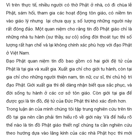
Vì trên thực tế, nhiều người có thờ Phật ở nhà, có đi chùa lễ
Phật, sám hối, tham gia các hoạt động tôn giáo, có niềm tin
vào giáo lý nhưng lại chưa quy y, số lượng những người này
rất đông đảo. Một quan niệm cho rằng tín đồ Phật giáo chỉ là
những nhà tu hành (sư thầy, sư cô) sống đời thoát tục thì số
lượng rất hạn chế và lại không chính xác phù hợp với đạo Phật
ở Việt Nam.
Đạo Phật quan niệm tín đồ bao gồm có hai giới đệ tử của
Phật là tại gia và xuất gia. Xuất gia chỉ cho giới tu hành, còn tại
gia chỉ cho những người thiện nam, tín nữ, cư sĩ, thí chủ hộ trì
đạo Phật. Giới xuất gia thì dễ dàng nhận biết qua sắc phục, và
đời sống tu hành ở các cơ sở tôn giáo. Còn giới tại gia để
được gọi là tín đồ, đệ tử của Đức Phật thì khó xác định hơn.
Trong luận án của mình chúng tôi tập trung nghiên cứu trên tín
đồ tại gia nên cần phải tìm hiểu rõ về giới này. Và để hiểu rõ
thế nào là tín đồ Phật giáo thiết ngĩ chúng ta cần nghiên cứu
theo hướng dựa vào lăng kính của các nhà Phật học thì mới