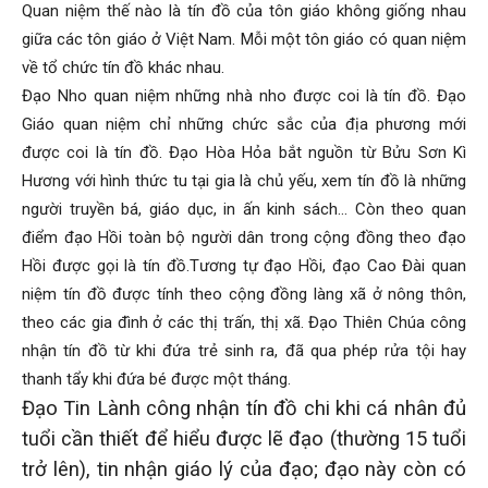
Quan niệm thế nào là tín đồ của tôn giáo không giống nhau
giữa các tôn giáo ở Việt Nam. Mỗi một tôn giáo có quan niệm
về tổ chức tín đồ khác nhau.
Đạo Nho quan niệm những nhà nho được coi là tín đồ. Đạo
Giáo quan niệm chỉ những chức sắc của địa phương mới
được coi là tín đồ. Đạo Hòa Hỏa bắt nguồn từ Bửu Sơn Kì
Hương với hình thức tu tại gia là chủ yếu, xem tín đồ là những
người truyền bá, giáo dục, in ấn kinh sách… Còn theo quan
điểm đạo Hồi toàn bộ người dân trong cộng đồng theo đạo
Hồi được gọi là tín đồ.Tương tự đạo Hồi, đạo Cao Đài quan
niệm tín đồ được tính theo cộng đồng làng xã ở nông thôn,
theo các gia đình ở các thị trấn, thị xã. Đạo Thiên Chúa công
nhận tín đồ từ khi đứa trẻ sinh ra, đã qua phép rửa tội hay
thanh tẩy khi đứa bé được một tháng.
Đạo Tin Lành công nhận tín đồ chi khi cá nhân đủ
tuổi cần thiết để hiểu được lẽ đạo (thường 15 tuổi
trở lên), tin nhận giáo lý của đạo; đạo này còn có