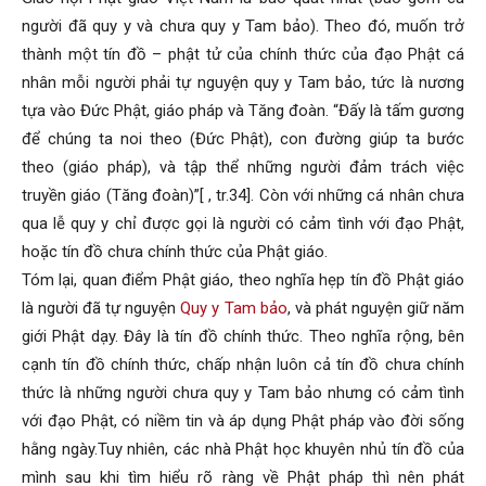
người đã quy y và chưa quy y Tam bảo). Theo đó, muốn trở
thành một tín đồ – phật tử của chính thức của đạo Phật cá
nhân mỗi người phải tự nguyện quy y Tam bảo, tức là nương
tựa vào Đức Phật, giáo pháp và Tăng đoàn. “Đấy là tấm gương
để chúng ta noi theo (Đức Phật), con đường giúp ta bước
theo (giáo pháp), và tập thể những người đảm trách việc
truyền giáo (Tăng đoàn)”[ , tr.34]. Còn với những cá nhân chưa
qua lễ quy y chỉ được gọi là người có cảm tình với đạo Phật,
hoặc tín đồ chưa chính thức của Phật giáo.
Tóm lại, quan điểm Phật giáo, theo nghĩa hẹp tín đồ Phật giáo
là người đã tự nguyện
Quy y Tam bảo
, và phát nguyện giữ năm
giới Phật dạy. Đây là tín đồ chính thức. Theo nghĩa rộng, bên
cạnh tín đồ chính thức, chấp nhận luôn cả tín đồ chưa chính
thức là những người chưa quy y Tam bảo nhưng có cảm tình
với đạo Phật, có niềm tin và áp dụng Phật pháp vào đời sống
hằng ngày.Tuy nhiên, các nhà Phật học khuyên nhủ tín đồ của
mình sau khi tìm hiểu rõ ràng về Phật pháp thì nên phát