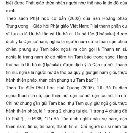
biết được Phật giáo thừa nhận người như thế nào là tín đồ của
mình.
Theo sách Phật học cơ bản (2002) của Ban Hoằng pháp
Trung ương – Giáo hội Phật giáo Việt Nam: “Hai thành phần cư
sĩ tại gia là Ưu bà tắc và Ưu bà di. Ưu bà tắc (Upàsaka) được
dịch ý là Cận sự nam, nghĩa là người nam cư sĩ thân cận chùa
chiền, phụng sự Tam bảo; ngoài ra còn gọi là Thanh tín sĩ,
nghĩa là trang nam tử có niềm tin Tam bảo trong sáng. Hạng
thứ hai là Ưu bà di (Upàsikà), được dịch ý là Cận sự nữ, Thanh
tín nữ, nghĩa là người nữ đã thọ ba quy y, giữ gìn năm giới, thực
hành thiện pháp, thân cận phụng sự Tam bảo”[ ]
Theo Từ điển Phật học Huệ Quang (2005), “Ưu Bà Di dịch
nghĩa thanh tín nữ, cận thiện nữ, cận sự nữ, cận túc nữ, tín nữ.
Chỉ nữ chúng gần gũi Tam bảo, thụ Tam quy, giữ ngũ giới, thực
hành thiện pháp, là 1 trong 2 chúng tại gia, 1 trong 4 chúng đệ
tử Phật”[ , tr.5938]. “Ưu Bà Tắc dịch nghĩa cận sự nam, cận
thiện nam, tín sĩ, tín nam, thanh tín sĩ. Chỉ người cư sĩ nam tại