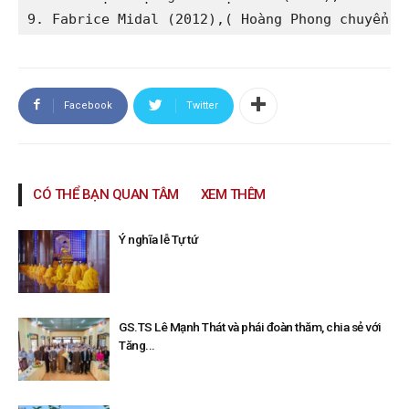
9. Fabrice Midal (2012),( Hoàng Phong chuyển n
Facebook
Twitter
CÓ THỂ BẠN QUAN TÂM
XEM THÊM
Ý nghĩa lễ Tự tứ
GS.TS Lê Mạnh Thát và phái đoàn thăm, chia sẻ với
Tăng...