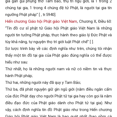
gia gần gũi phụng thờ Tam bảo, thụ trì ngũ giới, là 1 trong 2
chúng tại gia, 1 trong 4 chúng đệ tử Phật, là người tại gia tín
ngưỡng Phật pháp” [ , tr.5940].
Hiến chương Giáo hội Phật giáo Việt Nam
, Chương X, Điều 60:
“Tín đồ cư sĩ phật tử Giáo hội Phật giáo Việt Nam là những
người tin tưởng Phật pháp, thực hành theo giáo lý Đức Phật và
tùy khả năng, tự nguyện thọ trì giới luật Phật chế” [ ].
Sơ lược trình bày về các định nghĩa như trên, chúng tôi nhận
thấy một tín đồ tại gia của Phật giáo đúng nghĩa có thể được
hiểu như sau:
Thứ nhất, họ là những người nam và nữ có niềm tin và thực
hành Phật pháp;
Thứ hai, những người này đã quy y Tam Bảo;
Thứ ba, đã phát nguyện giữ gìn ngũ giới (năm điều ngăn cấm
của đức Phật dạy cho người Phật tử tại gia hay còn gọi là năm
điều đạo đức của Phật giáo dành cho Phật tử tại gia). Như
vậy, cách định nghĩa tín đồ Phật giáo như trong Hiến chương
Giáo hội Phật giáo Việt Nam là bao quát nhất (bao gồm cà