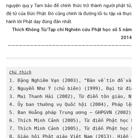
nguyện quy y Tam bảo để chính thức trở thành người phật tử,
đệ tử của Đức Phật. Đó cũng chính là đường lối tu tập và thực
hành lời Phật dạy đúng đắn nhất.
Thích Không Tú/Tạp chí Nghiên cứu Phật học số 5 năm
2014
—————————————————————————————————-
Chú thích
1. Đặng Nghiêm Vạn (2003), “Bàn về tín đồ và t
2. Nguyễn Như Ý (chủ biên) (1999), Đại từ điển
3. Mai Thanh Hải (2002), Từ điển tôn giáo, Nxb 
4. Ủy ban thường vụ Quốc hội (2004), Pháp lệnh
5. Ban Hoằng pháp Trung ương – GHPGVN (2002), 
6. Thích Minh Cảnh (2005), Từ điển Phật học Hu
7. Thích Minh Cảnh (2005), Từ điển Phật học Hu
8. Giáo hội Phật giáo Việt Nam (2013), Hiến ch