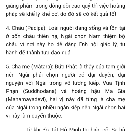
giáng phàm trong dòng dõi cao quý thì việc hoằng
pháp sẽ khế lý khế cơ, do đó sẽ có kết quả tốt.
4. Châu (Padìpa): Loài người đang sống và tồn tại
ở bốn châu thiên hạ, Ngài chọn Nam thiệm bộ
châu vì nơi này họ dễ dàng lĩnh hội giáo lý, tu
hành để thành tựu đạo quả.
5. Cha mẹ (Màtara): Đức Phật là thầy của tam giới
nên Ngài phải chọn người có đại duyên, đại
nguyện với Ngài trong vô lượng kiếp. Vua Tịnh
Phạn (Suddhodana) và hoàng hậu Ma Gia
(Mahamayadevi), hai vị này đã từng là cha mẹ
của Ngài trong nhiều ngàn kiếp nên Ngài chọn hai
vị này làm quyến thuộc.
Từ khi Bồ Tát Hộ Minh thị hiện cõi Sa bà