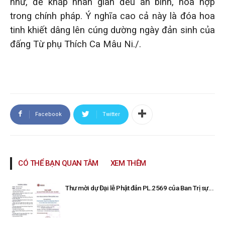
như, để khắp nhân gian đều an bình, hòa hợp
trong chính pháp. Ý nghĩa cao cả này là đóa hoa
tinh khiết dâng lên cúng dường ngày đản sinh của
đấng Từ phụ Thích Ca Mâu Ni./.
Facebook
Twitter
CÓ THỂ BẠN QUAN TÂM
XEM THÊM
Thư mời dự Đại lễ Phật đản PL.2569 của Ban Trị sự...