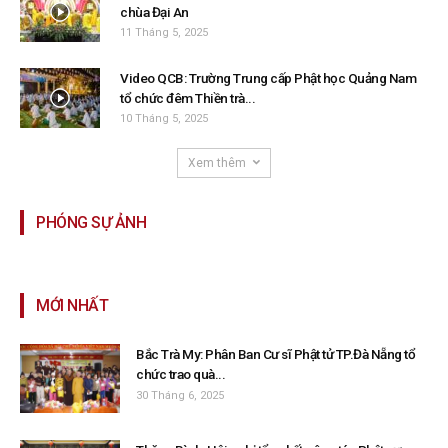
chùa Đại An
11 Tháng 5, 2025
Video QCB: Trường Trung cấp Phật học Quảng Nam
tổ chức đêm Thiền trà...
10 Tháng 5, 2025
Xem thêm
PHÓNG SỰ ẢNH
MỚI NHẤT
Bắc Trà My: Phân Ban Cư sĩ Phật tử TP.Đà Nẵng tổ
chức trao quà...
30 Tháng 6, 2025