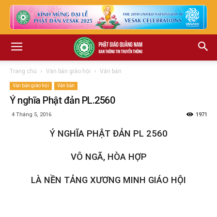
Trang chủ
Văn bản giáo hội
Văn bản
Văn bản giáo hội
Văn bản
Ý nghĩa Phật đản PL.2560
4 Tháng 5, 2016
1971
Ý NGHĨA PHẬT ĐẢN PL 2560
VÔ NGÃ, HÒA HỢP
LÀ NỀN TẢNG XƯƠNG MINH GIÁO HỘI