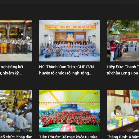
nghị tổng kết
Núi Thành: Ban Trị sự GHPGVN
Hiệp Đức: Thanh T
, nhiệm kỳ...
huyện tổ chức Hội nghị tổng...
tử chùa Long Hoa “
tổ chức Pháp đàn
Tiên Phước: Bế mạc khóa tu mùa
Thăng Bình: Khám