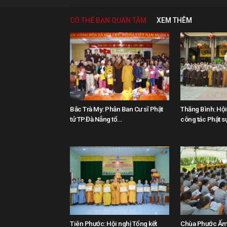
CÓ THỂ BẠN QUAN TÂM
XEM THÊM
Bắc Trà My: Phân Ban Cư sĩ Phật
Thăng Bình: Hội 
tử TP.Đà Nẵng tổ...
công tác Phật sự
Tiên Phước: Hội nghị Tổng kết
Chùa Phước Ấm 