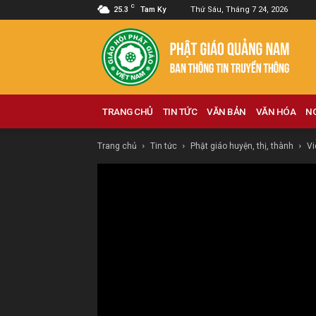
C
25.3
Tam Ky
Thứ Sáu, Tháng 7 24, 2026
Phật
giáo
Quảng
Nam
TRANG CHỦ
TIN TỨC
VĂN BẢN
VĂN HÓA
N
Trang chủ
Tin tức
Phật giáo huyện, thị, thành
Vi