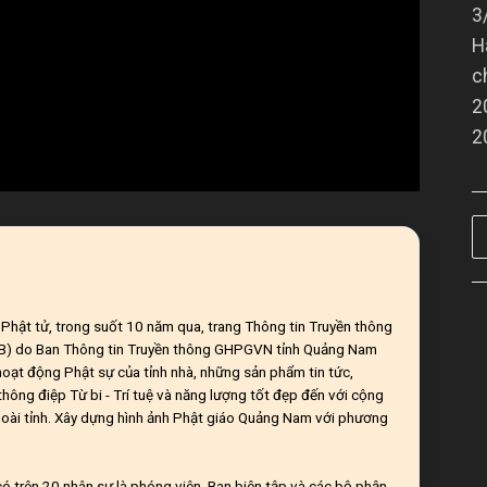
3
H
c
2
2
ĩ Phật tử, trong suốt 10 năm qua, trang Thông tin Truyền thông
CB) do Ban Thông tin Truyền thông GHPGVN tỉnh Quảng Nam
 hoạt động Phật sự của tỉnh nhà, những sản phẩm tin tức,
hông điệp Từ bi - Trí tuệ và năng lượng tốt đẹp đến với cộng
oài tỉnh. Xây dựng hình ảnh Phật giáo Quảng Nam với phương
ó trên 20 nhân sự là phóng viên, Ban biên tập và các bộ phận