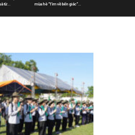
à từ...
mùa hè “Tìm về bến giác”...