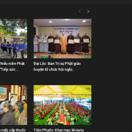
hiếu niên Phật
Đại Lộc: Ban Trị sự Phật giáo
Tiếp sức...
huyện tổ chức hội nghị...
 mắt, cấp thuốc
Tiên Phước: Khai mạc khóa tu