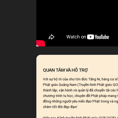
QUAN TÂM VÀ HỖ TRỢ
Với sự hộ trì của chư tôn đức Tăng Ni, hàng cư s
Phật giáo Quảng Nam (Truyền hình Phật giáo Q
thành lập, vận hành và quản lý đã chuyển tải các
chương trình tu học, chuyên đề Phật pháp mang t
đồng những người yêu mến đạo Phật trong và ng
châm tốt đời đẹp đạo!.
Hiện nay, Kênh truyền hình Phật giáo QCB (QCB) c