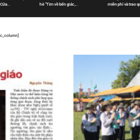
 Cửa...
hè “Tìm về bến giác,...
miễn phí và trao qu
[vc_column]