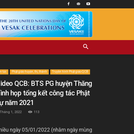
in tức
Phật giáo huyện, thị, thành
Truyền hình Phật giáo QCB
ideo QCB: BTS PG huyện Thăng
ình họp tổng kết công tác Phật
ự năm 2021
 Tháng 1, 2022
113
hiều ngày 05/01/2022 (nhằm ngày mùng