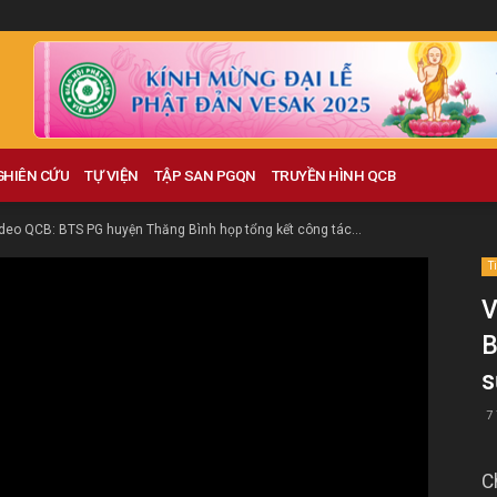
GHIÊN CỨU
TỰ VIỆN
TẬP SAN PGQN
TRUYỀN HÌNH QCB
deo QCB: BTS PG huyện Thăng Bình họp tổng kết công tác...
T
V
B
s
7
C