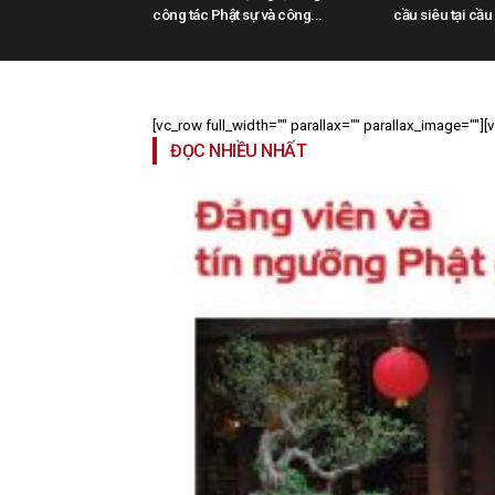
công tác Phật sự và công...
cầu siêu tại cầu
[vc_row full_width="" parallax="" parallax_image=""]
ĐỌC NHIỀU NHẤT