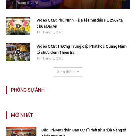
11 Tháng 5, 2025
Video QCB: Phú Ninh – Đại lễ Phật đản PL.2569 tại
chùa Đại An
11 Tháng 5, 2025
Video QCB: Trường Trung cấp Phật học Quảng Nam
tổ chức đêm Thiền trà...
10 Tháng 5, 2025
Xem thêm
PHÓNG SỰ ẢNH
MỚI NHẤT
Bắc Trà My: Phân Ban Cư sĩ Phật tử TP.Đà Nẵng tổ