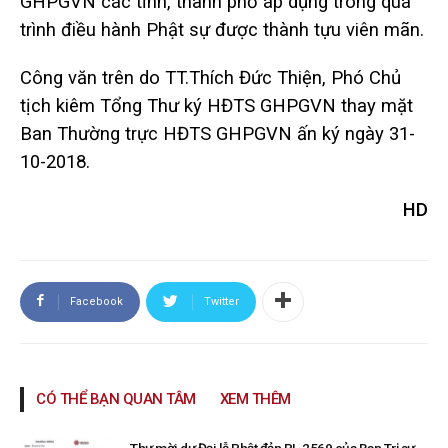
GHPGVN các tỉnh, thành phố áp dụng trong quá
trình điều hành Phật sự được thành tựu viên mãn.
Công văn trên do TT.Thích Đức Thiện, Phó Chủ
tịch kiêm Tổng Thư ký HĐTS GHPGVN thay mặt
Ban Thường trực HĐTS GHPGVN ấn ký ngày 31-
10-2018.
HD
Facebook
Twitter
CÓ THỂ BẠN QUAN TÂM
XEM THÊM