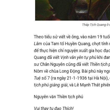
Tháp Tịch Quang ở 
Theo tiểu sử viết về ông, vào năm 19 tu
Lâm
của Tam tổ Huyền Quang, chợt tỉnh 
để thực hiện chí nguyện xuất gia học đ
Quang đã viết
Vịnh vân yên tự phú
khi đan
sư Chân Nguyên cũng đã viết
Thiền tịch 
Nôm về chùa Long Ðộng. Bài phú này ng
Tuệ
số 7 (ra ngày 21-1-1936 tại Hà Nội)
tịch phú giảng giải
, và Lê Mạnh Thát phi
Nguyên văn Thiền tịch phú
Vui thay tu đạo Thích!