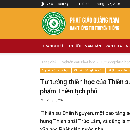
C
25.3
Tam Ky
Thứ Năm, Tháng 7 23, 2026
Phật
giáo
Quảng
Nam
TRANG CHỦ
TIN TỨC
VĂN BẢN
VĂN HÓA
N
Trang chủ
Nghiên cứu Phật học
Tư tưởng thiền họ
Nghiên cứu Phật học
Chuyên đề nghiên cứu
Phật pháp căn b
Tư tưởng thiền học của Thiền 
phẩm Thiền tịch phú
9 Tháng 3, 2021
Thiền sư Chân Nguyên, một cao tăng số
hưng Thiền phái Trúc Lâm, và cũng là 
văn học Phật giáo nước nhà.