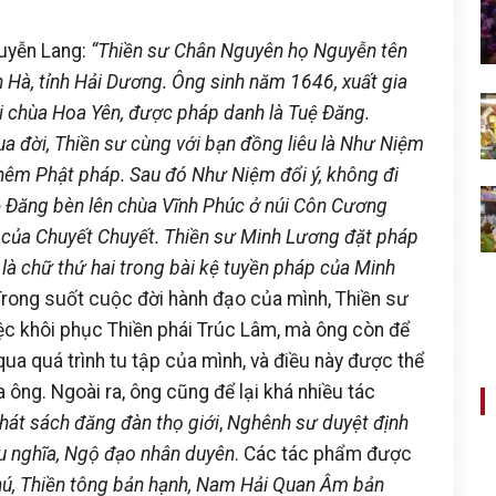
uyễn Lang:
“Thiền sư Chân Nguyên họ Nguyễn tên
h Hà, tỉnh Hải Dương. Ông sinh năm 1646, xuất gia
ại chùa Hoa Yên, được pháp danh là Tuệ Ðăng.
a đời, Thiền sư cùng với bạn đồng liêu là Như Niệm
hêm Phật pháp. Sau đó Như Niệm đổi ý, không đi
uệ Ðăng bèn lên chùa Vĩnh Phúc ở núi Côn Cương
 của Chuyết Chuyết. Thiền sư Minh Lương đặt pháp
là chữ thứ hai trong bài kệ tuyền pháp của Minh
Trong suốt cuộc đời hành đạo của mình, Thiền sư
c khôi phục Thiền phái Trúc Lâm, mà ông còn để
ua quá trình tu tập của mình, và điều này được thể
 ông. Ngoài ra, ông cũng để lại khá nhiều tác
hát sách đăng đàn thọ giới
,
Nghênh sư duyệt định
u nghĩa, Ngộ đạo nhân duyên
. Các tác phẩm được
phú, Thiền tông bản hạnh, Nam Hải Quan Âm bản