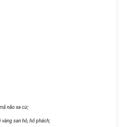
 mã não xa cừ;
 vàng san hô, hổ phách;