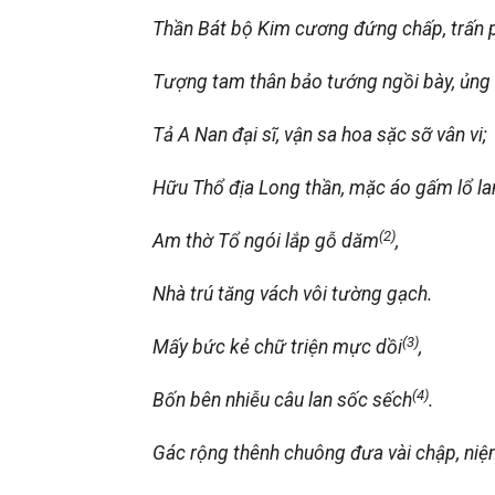
Thần Bát bộ Kim cương đứng chấp, trấn p
Tượng tam thân bảo tướng ngồi bày, ủng 
Tả A Nan đại sĩ, vận sa hoa sặc sỡ vân vi;
Hữu Thổ địa Long thần, mặc áo gấm lổ la
(2)
Am thờ Tổ ngói lắp gỗ dăm
,
Nhà trú tăng vách vôi tường gạch.
(
3
)
Mấy bức kẻ chữ triện mực dồi
,
(
4
)
Bốn bên nhiễu câu lan sốc sếch
.
Gác rộng thênh chuông đưa vài chập, n