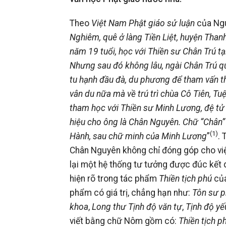
Theo
Việt Nam Phật giáo sử luận
của Ng
Nghiêm, quê ở làng Tiền Liệt, huyện Than
năm 19 tuổi, học với Thiền sư Chân Trú t
Nhưng sau đó không lâu, ngài Chân Trú qu
tu hạnh đầu đà, du phương để tham vấn t
vân du nữa mà về trú trì chùa Cô Tiên, T
tham học với Thiền sư Minh Lương, đệ tử
hiệu cho ông là Chân Nguyên. Chữ “Chân” 
(1)
Hành, sau chữ minh của Minh Lương
”
. 
Chân Nguyên không chỉ đóng góp cho việ
lại một hệ thống tư tưởng được đúc kết q
hiện rõ trong tác phẩm
Thiền tịch phú
của
phẩm có giá trị, chẳng hạn như:
Tôn sư p
khoa
,
Long thư Tịnh độ văn tự
,
Tịnh độ yế
viết bằng chữ Nôm gồm có:
Thiền tịch 