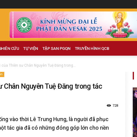
GHIÊN CỨU
TỰ VIỆN
TẬP SAN PGQN
TRUYỀN HÌNH QCB
c của Thiền sư Chân Nguyên Tuệ Đăng trong...
ản
sư Chân Nguyên Tuệ Đăng trong tác
728
ng vào thời Lê Trung Hưng, là người đã phục
một tác gia đã có những đóng góp lớn cho nền