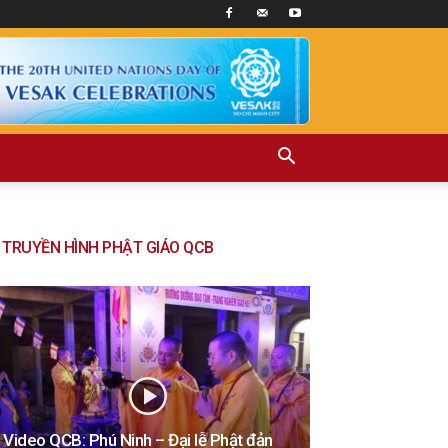
TRUYỀN HÌNH PHẬT GIÁO QCB
Video QCB: Phú Ninh – Đại lễ Phật đản