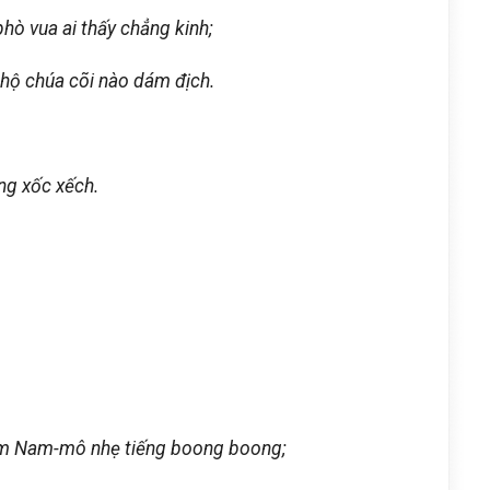
hò vua ai thấy chẳng kinh;
hộ chúa cõi nào dám địch.
ng xốc xếch.
iệm Nam-mô nhẹ tiếng boong boong;