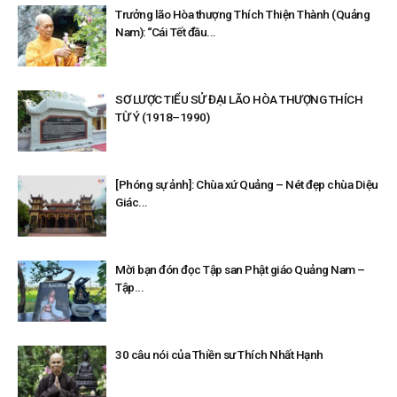
Trưởng lão Hòa thượng Thích Thiện Thành (Quảng
Nam): “Cái Tết đầu...
SƠ LƯỢC TIỂU SỬ ĐẠI LÃO HÒA THƯỢNG THÍCH
TỪ Ý (1918–1990)
[Phóng sự ảnh]: Chùa xứ Quảng – Nét đẹp chùa Diệu
Giác...
Mời bạn đón đọc Tập san Phật giáo Quảng Nam –
Tập...
30 câu nói của Thiền sư Thích Nhất Hạnh