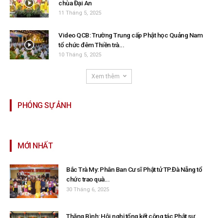
chùa Đại An
11 Tháng 5, 2025
Video QCB: Trường Trung cấp Phật học Quảng Nam
tổ chức đêm Thiền trà...
10 Tháng 5, 2025
Xem thêm
PHÓNG SỰ ẢNH
MỚI NHẤT
Bắc Trà My: Phân Ban Cư sĩ Phật tử TP.Đà Nẵng tổ
chức trao quà...
30 Tháng 6, 2025
Thăng Bình: Hội nghị tổng kết công tác Phật sự,