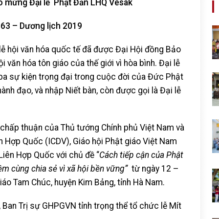
 mừng Đại l
ễ
Phật Đản LHQ
Vesak
563 – Dương lịch 2019
lễ hội văn hóa quốc tế đã được Đại Hội đồng Bảo
 văn hóa tôn giáo của thế giới vì hòa bình. Đại lễ
a sự kiện trọng đại trong cuộc đời của Đức Phật
ành đạo, và nhập Niết bàn, còn được gọi là Đại lễ
chấp thuận của Thủ tướng Chính phủ Việt Nam và
n Hợp Quốc (ICDV), Giáo hội Phật giáo Việt Nam
Liên Hợp Quốc với chủ đề “
Cách tiếp cận của Phật
iệm cùng chia sẻ vì xã hội bền vững”
từ ngày 12 –
iáo Tam Chúc, huyện Kim Bảng, tỉnh Hà Nam.
 Ban Trị sự GHPGVN tỉnh trọng thể tổ chức lễ Mít