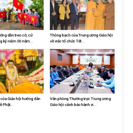
g dẫn treo cờ, cử
Thông bạch của Trung ương Giáo hội
g kỷ niệm 50 năm...
về việc tổ chức Tết...
của Giáo hội hướng dẫn
Văn phòng Thường trực Trung ương
ễ Phật...
Giáo hội cảnh báo hành vi...