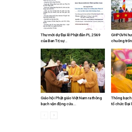
Thư mời dự Đại lễ Phật đản PL.2569
GHPGVN hướn
của Ban Trị sự...
chuông trốn
Giáo hội Phật giáo Việt Nam ra thông
Thông bạch 
bạch vận động cứu...
tổ chức Đại l