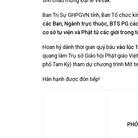
tinh chào mừng Đại lễ Vesak.
Ban Trị Sự GHPGVN tỉnh, Ban Tổ chức kí
các Ban, Ngành trực thuộc, BTS PG các h
cơ sở tự viện và Phật tử các giới trong t
Hoan hỷ dành thời gian quý báu
vào lúc 
quang lâm Trụ sở Giáo hội Phật giáo Vi
phố Tam Kỳ) tham dự chương trình Mít ti
Hân hạnh được đón tiếp!
PHÓ