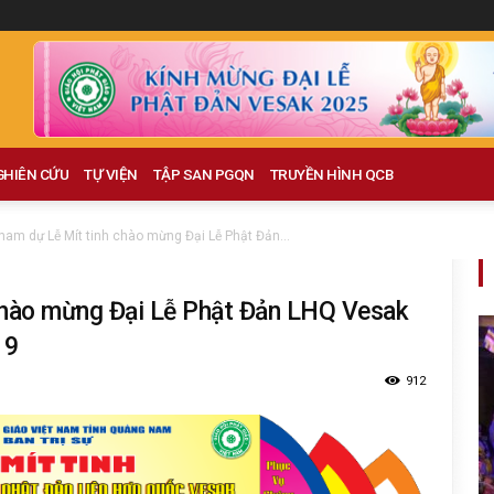
GHIÊN CỨU
TỰ VIỆN
TẬP SAN PGQN
TRUYỀN HÌNH QCB
ham dự Lễ Mít tinh chào mừng Đại Lễ Phật Đản...
chào mừng Đại Lễ Phật Đản LHQ Vesak
19
912