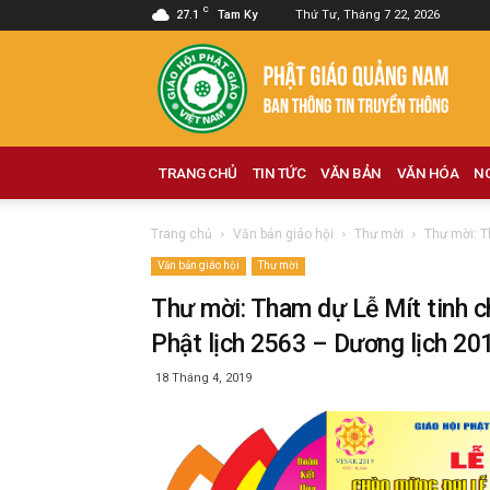
C
27.1
Tam Ky
Thứ Tư, Tháng 7 22, 2026
Phật
giáo
Quảng
Nam
TRANG CHỦ
TIN TỨC
VĂN BẢN
VĂN HÓA
N
Trang chủ
Văn bản giáo hội
Thư mời
Thư mời: T
Văn bản giáo hội
Thư mời
Thư mời: Tham dự Lễ Mít tinh 
Phật lịch 2563 – Dương lịch 20
18 Tháng 4, 2019