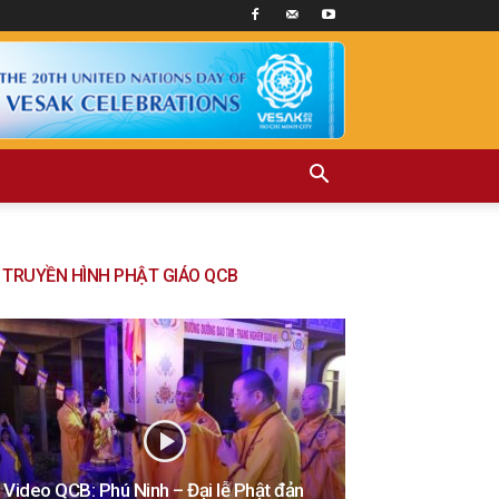
TRUYỀN HÌNH PHẬT GIÁO QCB
Video QCB: Phú Ninh – Đại lễ Phật đản