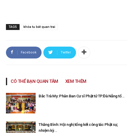
TAGS
khóa tu bát quan trai
Facebook
Twitter
CÓ THỂ BẠN QUAN TÂM
XEM THÊM
Bắc Trà My: Phân Ban Cư sĩ Phật tử TP.Đà Nẵng tổ...
Thăng Bình: Hội nghị tổng kết công tác Phật sự,
nhiệm kỳ...