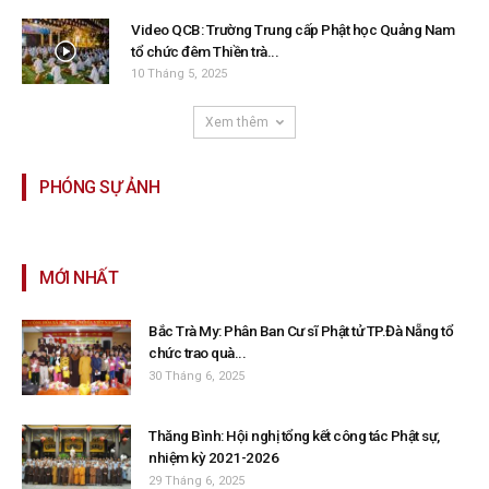
Video QCB: Trường Trung cấp Phật học Quảng Nam
tổ chức đêm Thiền trà...
10 Tháng 5, 2025
Xem thêm
PHÓNG SỰ ẢNH
MỚI NHẤT
Bắc Trà My: Phân Ban Cư sĩ Phật tử TP.Đà Nẵng tổ
chức trao quà...
30 Tháng 6, 2025
Thăng Bình: Hội nghị tổng kết công tác Phật sự,
nhiệm kỳ 2021-2026
29 Tháng 6, 2025