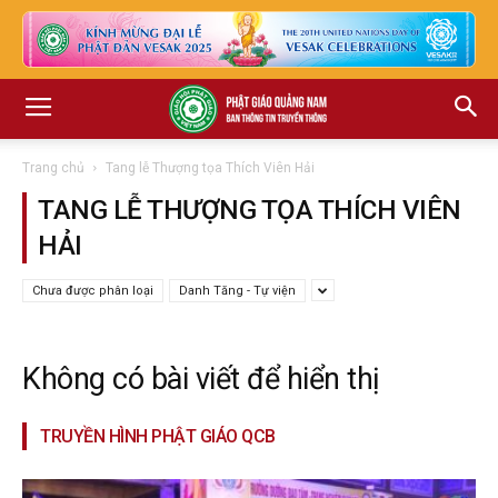
Trang chủ
Tang lễ Thượng tọa Thích Viên Hải
TANG LỄ THƯỢNG TỌA THÍCH VIÊN
HẢI
Chưa được phân loại
Danh Tăng - Tự viện
Không có bài viết để hiển thị
TRUYỀN HÌNH PHẬT GIÁO QCB