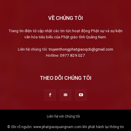
VỀ CHÚNG TÔI
Trang tin điện tử cập nhật các tin tức hoạt động Phật sự và sự kiện
văn hóa tiêu biểu của Phật giáo tỉnh Quảng Nam.
Liên hệ chúng tôi:
truyenthongphatgiaoqcb@gmail.com
Hotline:
0977.829.027
THEO DÕI CHÚNG TÔI
Liên hệ với chúng tôi
© Ghi rõ nguồn: www.phatgiaoquangnam.com khi phát hành lại thông tin