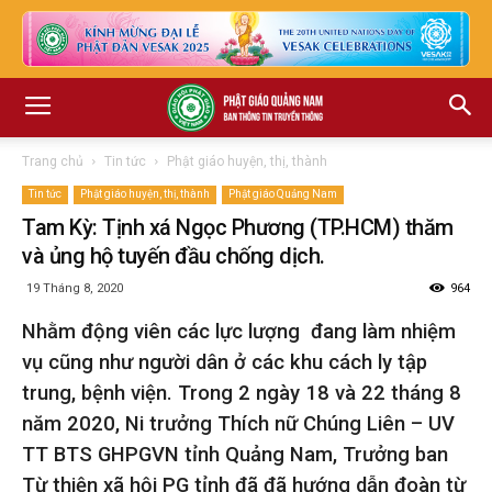
Trang chủ
Tin tức
Phật giáo huyện, thị, thành
Tin tức
Phật giáo huyện, thị, thành
Phật giáo Quảng Nam
Tam Kỳ: Tịnh xá Ngọc Phương (TP.HCM) thăm
và ủng hộ tuyến đầu chống dịch.
19 Tháng 8, 2020
964
Nhằm động viên các lực lượng đang làm nhiệm
vụ cũng như người dân ở các khu cách ly tập
trung, bệnh viện. Trong 2 ngày
18 và 22 tháng 8
năm 2020, Ni trưởng Thích nữ Chúng Liên – UV
TT BTS GHPGVN tỉnh Quảng Nam, Trưởng ban
Từ thiện xã hội PG tỉnh đã đã hướng dẫn đoàn từ