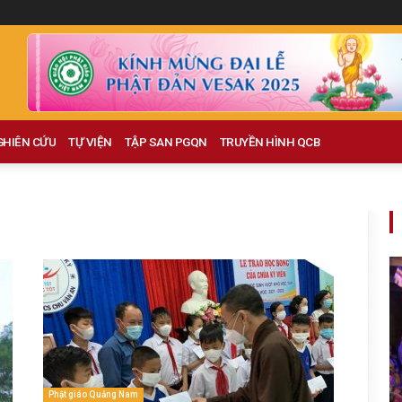
GHIÊN CỨU
TỰ VIỆN
TẬP SAN PGQN
TRUYỀN HÌNH QCB
Phật giáo Quảng Nam