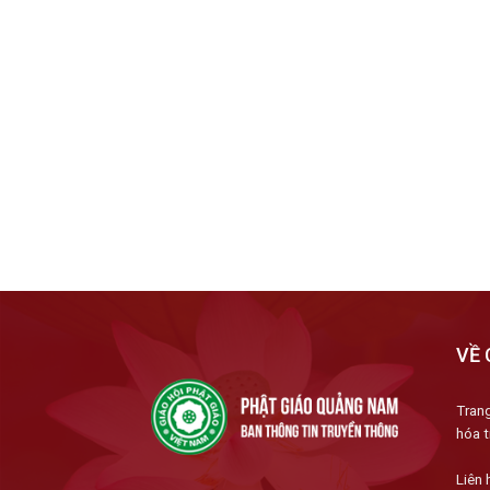
VỀ 
Trang
hóa t
Liên 