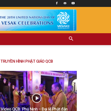
TRUYỀN HÌNH PHẬT GIÁO QCB
Video QCB: Phú Ninh – Đại lễ Phật đản