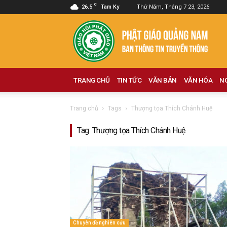
C
26.5
Tam Ky
Thứ Năm, Tháng 7 23, 2026
Phật
giáo
Quảng
Nam
TRANG CHỦ
TIN TỨC
VĂN BẢN
VĂN HÓA
N
Trang chủ
Tags
Thượng tọa Thích Chánh Huệ
Tag: Thượng tọa Thích Chánh Huệ
Chuyên đề nghiên cứu