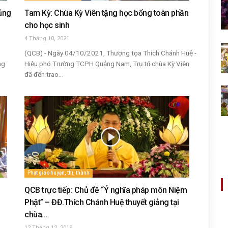
 ủng
Tam Kỳ: Chùa Kỳ Viên tặng học bổng toàn phần
cho học sinh
4 Tháng 10, 2021
h
(QCB) - Ngày 04/10/2021, Thượng tọa Thích Chánh Huệ -
ng
Hiệu phó Trường TCPH Quảng Nam, Trụ trì chùa Kỳ Viên
đã đến trao...
Phật giáo huyện, thị, thành
QCB trực tiếp: Chủ đề “Ý nghĩa pháp môn Niệm
Phật” – ĐĐ.Thích Chánh Huệ thuyết giảng tại
chùa...
12 Tháng 12, 2019