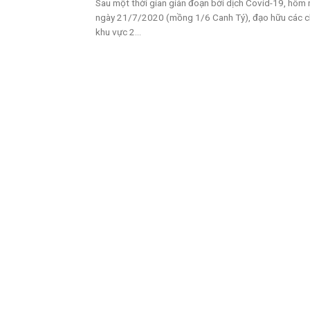
Sau một thời gian gián đoạn bởi dịch Covid-19, hôm 
ngày 21/7/2020 (mồng 1/6 Canh Tý), đạo hữu các 
khu vực 2...