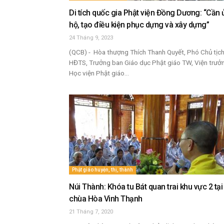
Di tích quốc gia Phật viện Đồng Dương: “Cần
hộ, tạo điều kiện phục dựng và xây dựng”
24 Tháng 9, 2023
(QCB) - Hòa thượng Thích Thanh Quyết, Phó Chủ tịc
HĐTS, Trưởng ban Giáo dục Phật giáo TW, Viện trưở
Học viện Phật giáo...
Phật giáo huyện, thị, thành
Núi Thành: Khóa tu Bát quan trai khu vực 2 tại
chùa Hòa Vinh Thạnh
21 Tháng 7, 2020