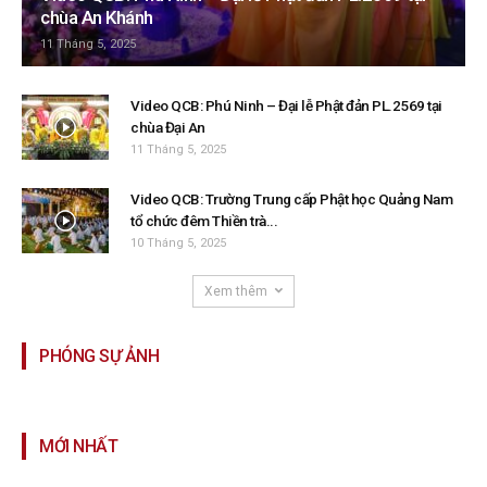
chùa An Khánh
11 Tháng 5, 2025
Video QCB: Phú Ninh – Đại lễ Phật đản PL.2569 tại
chùa Đại An
11 Tháng 5, 2025
Video QCB: Trường Trung cấp Phật học Quảng Nam
tổ chức đêm Thiền trà...
10 Tháng 5, 2025
Xem thêm
PHÓNG SỰ ẢNH
MỚI NHẤT