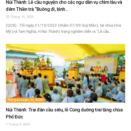
Núi Thành: Lễ cầu nguyện cho các ngư dân vụ chìm tàu và
đêm Thiền trà “Buông đi, bình...
22 Tháng 10, 2023
(QCB) - Tối ngày 21/10/2023 (nhằm 07/09 Quý Mão), tại chùa Hòa
Mỹ (xã Tam Nghĩa, H.Núi Thành) trang nghiêm diễn ra “Lễ cầu...
Phật giáo huyện, thị, thành
Núi Thành: Trai đàn cầu siêu, lễ Cúng dường trai tăng chùa
Phổ Đức
7 Tháng 9, 2023