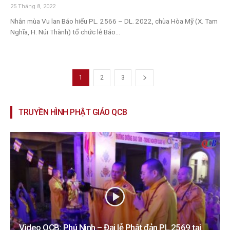
25 Tháng 8, 2022
Nhân mùa Vu lan Báo hiếu PL. 2566 – DL. 2022, chùa Hòa Mỹ (X. Tam
Nghĩa, H. Núi Thành) tổ chức lễ Báo...
1
2
3
TRUYỀN HÌNH PHẬT GIÁO QCB
Video QCB: Phú Ninh – Đại lễ Phật đản PL.2569 tại