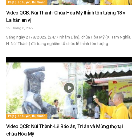
Phật giáo huyện, thị, thành
Video QCB: Núi Thành-Chùa Hòa Mỹ thỉnh tôn tượng 18 vị
La hán an vị
25 Tháng 8, 2022
Sáng ngày 21/8/2022 (24/7 Nhâm Dần), chùa Hòa Mỹ (X. Tam Nghĩa,
H. Núi Thành) đã trang nghiêm tổ chức lễ thỉnh tôn tượng...
Phật giáo huyện, thị, thành
Video QCB: Núi Thành-Lễ Báo ân, Tri ân và Mừng thọ tại
chùa Hòa Mỹ