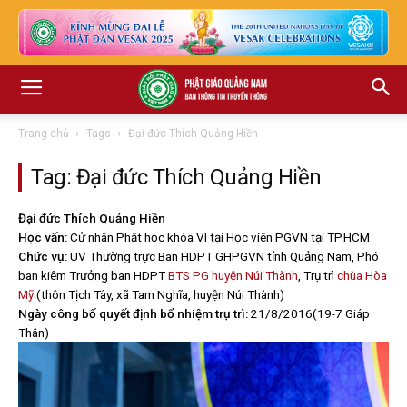
Trang chủ
Tags
Đại đức Thích Quảng Hiền
Tag: Đại đức Thích Quảng Hiền
Đại đức Thích Quảng Hiền
Học vấn:
Cử nhân Phật học khóa VI tại Học viên PGVN tại TP.HCM
Chức vụ:
UV Thường trực Ban HDPT GHPGVN tỉnh Quảng Nam, Phó
ban kiêm Trưởng ban HDPT
BTS PG huyện Núi Thành
, Trụ trì
chùa Hòa
Mỹ
(thôn Tịch Tây, xã Tam Nghĩa, huyện Núi Thành)
Ngày công bố quyết định bổ nhiệm trụ trì:
21/8/2016(19-7 Giáp
Thân)