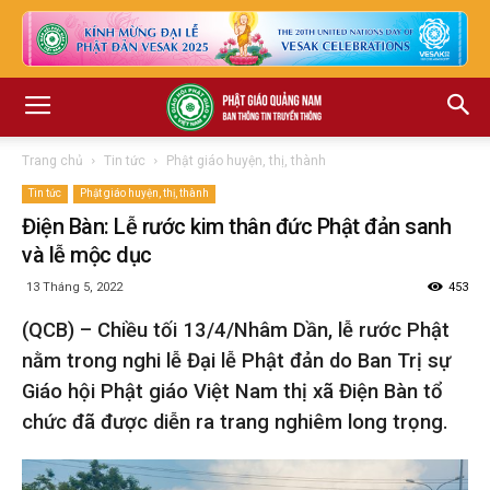
Trang chủ
Tin tức
Phật giáo huyện, thị, thành
Tin tức
Phật giáo huyện, thị, thành
Điện Bàn: Lễ rước kim thân đức Phật đản sanh
và lễ mộc dục
13 Tháng 5, 2022
453
(QCB) – Chiều tối 13/4/Nhâm Dần, lễ rước Phật
nằm trong nghi lễ Đại lễ Phật đản do Ban Trị sự
Giáo hội Phật giáo Việt Nam thị xã Điện Bàn tổ
chức đã được diễn ra trang nghiêm long trọng.