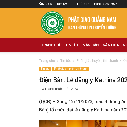
C
25.6
Tam Ky
Thứ Năm, Tháng 7 23, 2026
Phật
giáo
Quảng
Nam
TRANG CHỦ
TIN TỨC
VĂN BẢN
VĂN HÓA
N
Trang chủ
Tin tức
Phật giáo huyện, thị, thành
Đi
Tin tức
Phật giáo huyện, thị, thành
Điện Bàn: Lễ dâng y Kathina 202
13 Tháng mười một, 2023
(QCB) – Sáng 12/11/2023, sau 3 tháng An c
Bàn) tổ chức đại lễ dâng y Kathina năm 20