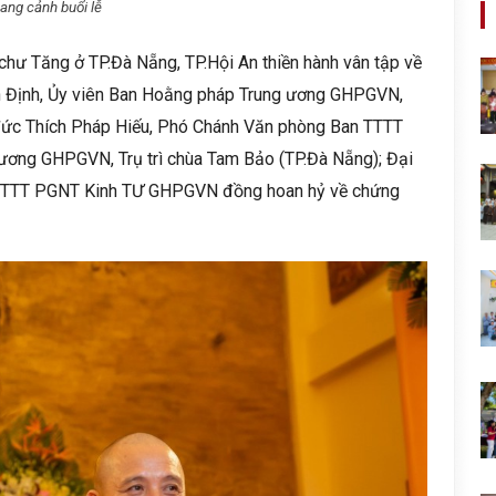
ang cảnh buổi lễ
chư Tăng ở TP.Đà Nẵng, TP.Hội An thiền hành vân tập về
nh Định, Ủy viên Ban Hoằng pháp Trung ương GHPGVN,
i đức Thích Pháp Hiếu, Phó Chánh Văn phòng Ban TTTT
 ương GHPGVN, Trụ trì chùa Tam Bảo (TP.Đà Nẵng); Đại
 TTTT PGNT Kinh TƯ GHPGVN đồng hoan hỷ về chứng