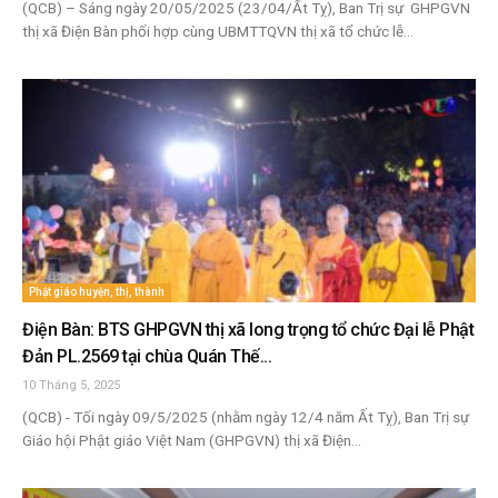
(QCB) – Sáng ngày 20/05/2025 (23/04/Ất Tỵ), Ban Trị sự GHPGVN
thị xã Điện Bàn phối hợp cùng UBMTTQVN thị xã tổ chức lễ...
Phật giáo huyện, thị, thành
Điện Bàn: BTS GHPGVN thị xã long trọng tổ chức Đại lễ Phật
Đản PL.2569 tại chùa Quán Thế...
10 Tháng 5, 2025
(QCB) - Tối ngày 09/5/2025 (nhằm ngày 12/4 năm Ất Tỵ), Ban Trị sự
Giáo hội Phật giáo Việt Nam (GHPGVN) thị xã Điện...