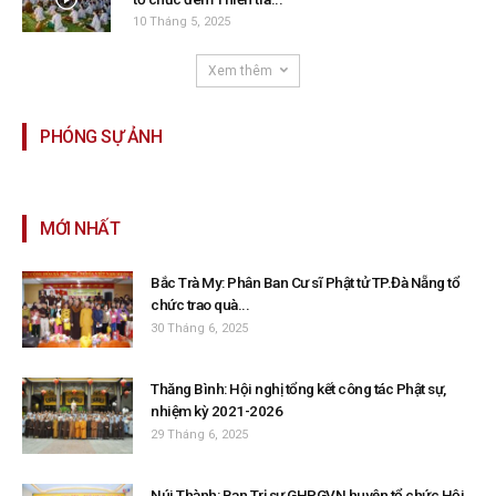
10 Tháng 5, 2025
Xem thêm
PHÓNG SỰ ẢNH
MỚI NHẤT
Bắc Trà My: Phân Ban Cư sĩ Phật tử TP.Đà Nẵng tổ
chức trao quà...
30 Tháng 6, 2025
Thăng Bình: Hội nghị tổng kết công tác Phật sự,
nhiệm kỳ 2021-2026
29 Tháng 6, 2025
Núi Thành: Ban Trị sự GHPGVN huyện tổ chức Hội