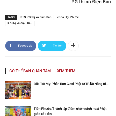
PG thị xã Điện Bàn
TAGS
BTS PG thị xã Điện Bàn
chùa Hội Phước
PG thị xã Điện Bàn
Facebook
Twitter
CÓ THỂ BẠN QUAN TÂM
XEM THÊM
Bắc Trà My: Phân Ban Cư sĩ Phật tử TP.Đà Nẵng tổ...
Tiên Phước: Thành lập điểm nhóm sinh hoạt Phật
giáo xã Tiên...