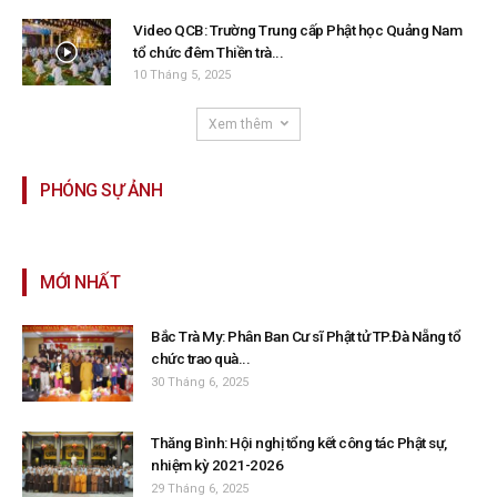
Video QCB: Trường Trung cấp Phật học Quảng Nam
tổ chức đêm Thiền trà...
10 Tháng 5, 2025
Xem thêm
PHÓNG SỰ ẢNH
MỚI NHẤT
Bắc Trà My: Phân Ban Cư sĩ Phật tử TP.Đà Nẵng tổ
chức trao quà...
30 Tháng 6, 2025
Thăng Bình: Hội nghị tổng kết công tác Phật sự,
nhiệm kỳ 2021-2026
29 Tháng 6, 2025