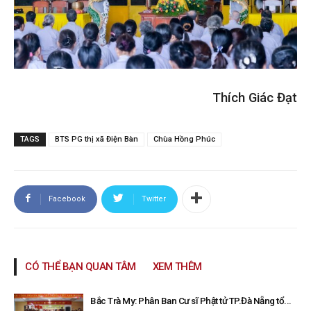
Thích Giác Đạt
TAGS
BTS PG thị xã Điện Bàn
Chùa Hồng Phúc
Facebook
Twitter
CÓ THỂ BẠN QUAN TÂM
XEM THÊM
Bắc Trà My: Phân Ban Cư sĩ Phật tử TP.Đà Nẵng tổ...