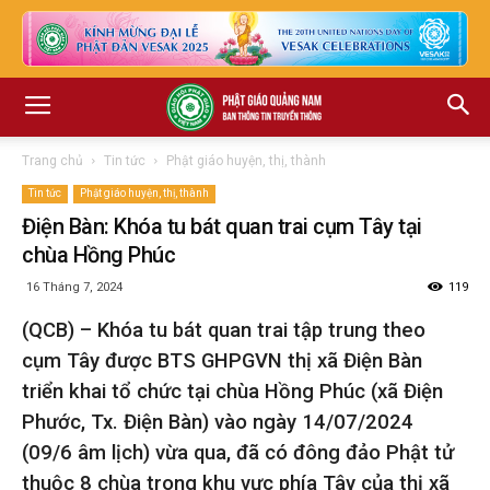
Trang chủ
Tin tức
Phật giáo huyện, thị, thành
Tin tức
Phật giáo huyện, thị, thành
Điện Bàn: Khóa tu bát quan trai cụm Tây tại
chùa Hồng Phúc
16 Tháng 7, 2024
119
(QCB) – Khóa tu bát quan trai tập trung theo
cụm Tây được BTS GHPGVN thị xã Điện Bàn
triển khai tổ chức tại chùa Hồng Phúc (xã Điện
Phước, Tx. Điện Bàn) vào ngày 14/07/2024
(09/6 âm lịch) vừa qua, đã có đông đảo Phật tử
thuộc 8 chùa trong khu vực phía Tây của thị xã