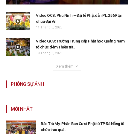
Video QCB: Phú Ninh – Đại lễ Phật đản PL.2569 tại
chùa Đại An
11 Tháng 5, 2025
Video QCB: Trường Trung cấp Phật học Quảng Nam
tổ chức đêm Thiền trà...
10 Tháng 5, 2025
Xem thêm
PHÓNG SỰ ẢNH
MỚI NHẤT
Bắc Trà My: Phân Ban Cư sĩ Phật tử TP.Đà Nẵng tổ
chức trao quà...