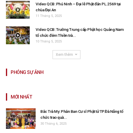
Video QCB: Phú Ninh – Đại lễ Phật đản PL.2569 tại
chùa Đại An
11 Tháng 5, 2025
Video QCB: Trường Trung cấp Phật học Quảng Nam
tổ chức đêm Thiền trà...
10 Tháng 5, 2025
Xem thêm
PHÓNG SỰ ẢNH
MỚI NHẤT
Bắc Trà My: Phân Ban Cư sĩ Phật tử TP.Đà Nẵng tổ
chức trao quà...
30 Tháng 6, 2025