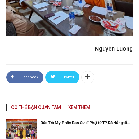
Nguyên Lương
Facebook
Twitter
CÓ THỂ BẠN QUAN TÂM
XEM THÊM
Bắc Trà My: Phân Ban Cư sĩ Phật tử TP.Đà Nẵng tổ...