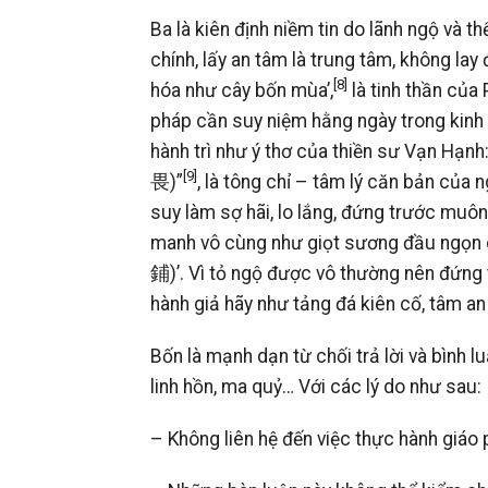
Ba là kiên định niềm tin do lãnh ngộ và t
chính, lấy an tâm là trung tâm, không lay
[8]
hóa như cây bốn mùa
’,
là tinh thần của
pháp cần suy niệm hằng ngày trong kinh
hành trì như ý thơ của thiền sư Vạn 
[9]
畏)”
, là tông chỉ – tâm lý căn bản của 
suy làm sợ hãi, lo lắng, đứng trước muôn
manh vô cùng như giọt sương đầu ngọ
鋪)’. Vì tỏ ngộ được vô thường nên đứng t
hành giả hãy như tảng đá kiên cố, tâm an
Bốn là mạnh dạn từ chối trả lời và bình l
linh hồn, ma quỷ… Với các lý do như sau:
– Không liên hệ đến việc thực hành giáo 