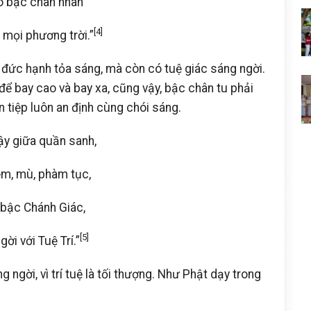
ó bậc chân nhân
[4]
mọi phương trời.”
đức hạnh tỏa sáng, mà còn có tuệ giác sáng ngời.
ể bay cao và bay xa, cũng vậy, bậc chân tu phải
 tiệp luôn an định cùng chói sáng.
ậy giữa quần sanh,
ễm, mù, phàm tục,
 bậc Chánh Giác,
[5]
ời với Tuệ Trí.”
 ngời, vì trí tuệ là tối thượng. Như Phật dạy trong