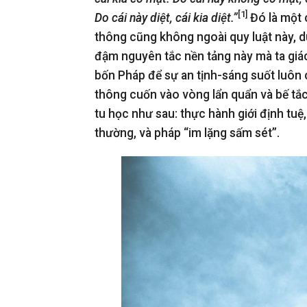
[1]
Do cái này diệt, cái kia diệt
.
”
Đó là một c
thông cũng không ngoài quy luật này, d
đậm nguyên tắc nền tảng này mà ta giá
bốn Pháp để sự an tịnh-sáng suốt luôn
thông cuốn vào vòng lẩn quẩn và bế tắc
tu học như sau: thực hành giới định tuệ,
thường, và pháp “im lặng sấm sét”.