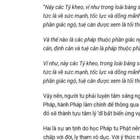
“
Này các Tỷ kheo, ví như trong loài bàng s
tức là về sức mạnh, tốc lực và dõng mãnh
phần giác ngộ, tuệ căn được xem là tối th
Và thế nào là các pháp thuộc phần giác ng
căn, định căn và tuệ căn là pháp thuộc ph
Ví như, này các Tỷ kheo, trong loài bàng s
tức là về sức mạnh, tốc lực và dõng mãnh
phần giác ngộ, tuệ căn được xem là tối th
Vậy nên, người tu phải luyện tâm sáng ngờ
Pháp, hành Pháp làm chính để thông qua đ
đó sẽ thành tựu tâm lý ‘dĩ bất biến ứng vạ
Hai là sự an tịnh do học Pháp tu Phật nê
chấp với đời, ly tham vô dục. Với ý thức 