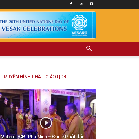
TRUYỀN HÌNH PHẬT GIÁO QCB
Video QCB: Phú Ninh – Đại lễ Phật đản