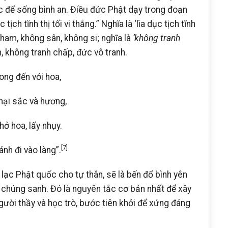
úc để sống bình an. Điều đức Phật dạy trong đoạn
ịch tĩnh thị tối vi thắng.” Nghĩa là ‘lìa dục tịch tĩnh
tham, không sân, không si; nghĩa là
‘không tranh
m, không tranh chấp, đức vô tranh.
ong đến với hoa,
hại sắc và hương,
hở hoa, lấy nhụy.
[7]
nh đi vào làng”.
 lạc Phật quốc cho tự thân, sẽ là bến đổ bình yên
 chúng sanh. Đó là nguyên tắc cơ bản nhất để xây
gười thầy và học trò, bước tiên khởi để xứng đáng