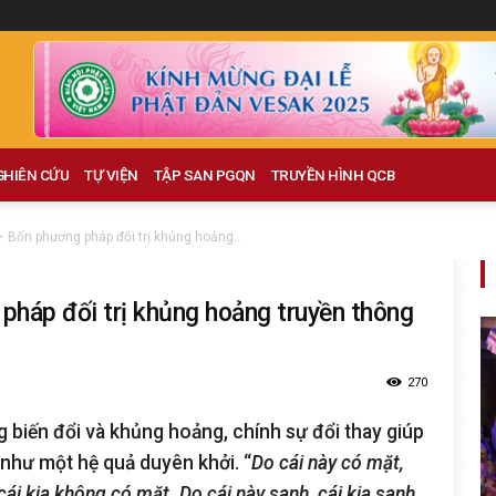
GHIÊN CỨU
TỰ VIỆN
TẬP SAN PGQN
TRUYỀN HÌNH QCB
 Bốn phương pháp đối trị khủng hoảng...
pháp đối trị khủng hoảng truyền thông
270
g biến đổi và khủng hoảng, chính sự đổi thay giúp
 như một hệ quả duyên khởi. “
Do cái này có mặt,
cái kia không có mặt. Do cái này sanh, cái kia sanh.