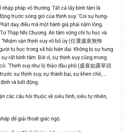
hể nhập pháp vô thường. Tất cả lấy bình tâm là
 động trước sóng gió của thịnh suy. ‘Coi sự hưng-
 Phật dạy, điều mà một hành giả phải nằm lòng,
 Tứ Thập Nhị Chương. An tâm vững chí tu học và
Hạnh: “Nhậm vận thịnh suy vô bố úy (任運盛衰無怖
người tu học trong xã hội hiện đại. Không bị sự hưng
 sự rất bình tâm. Bởi vì, sự thịnh suy cũng mong
n cỏ: ‘Thịnh suy như lộ thảo đầu phô (盛衰如露草頭
rước sự thịnh suy, sự thành bại, sự khen chê, …
 định và bất động.
uận các câu hỏi thuộc về siêu hình, siêu tự nhiên,
pháp để giải thoát giác ngộ.