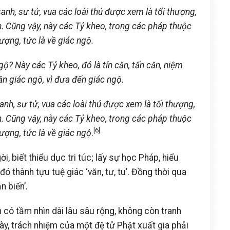
anh, sư tử, vua các loài thú được xem là tối thượng,
. Cũng vậy, này các Tỷ kheo, trong các pháp thuộc
ượng, tức là về giác ngộ.
ộ? Này các Tỷ kheo, đó là tín căn, tấn căn, niệm
ần giác ngộ, vì đưa đến giác ngộ.
anh, sư tử, vua các loài thú được xem là tối thượng,
. Cũng vậy, này các Tỷ kheo, trong các pháp thuộc
[6]
ượng, tức là về giác ngộ
.
i, biết thiểu dục tri túc; lấy sự học Pháp, hiểu
ó thành tựu tuệ giác ‘văn, tư, tu’. Đồng thời qua
n biến’.
n có tầm nhìn dài lâu sâu rộng, không còn tranh
này, trách nhiệm của một đệ tử Phật xuất gia phải