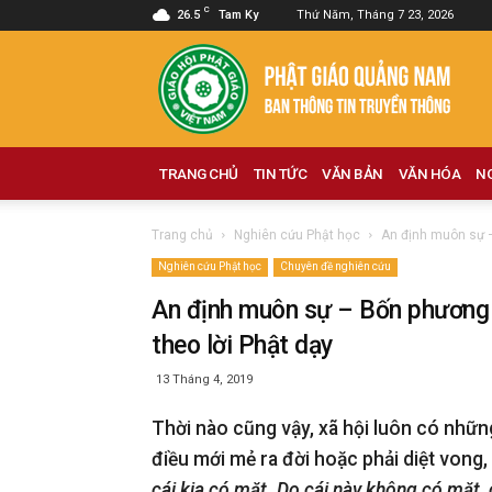
C
26.5
Tam Ky
Thứ Năm, Tháng 7 23, 2026
Phật
giáo
Quảng
Nam
TRANG CHỦ
TIN TỨC
VĂN BẢN
VĂN HÓA
N
Trang chủ
Nghiên cứu Phật học
An định muôn sự –
Nghiên cứu Phật học
Chuyên đề nghiên cứu
An định muôn sự – Bốn phương 
theo lời Phật dạy
13 Tháng 4, 2019
Thời nào cũng vậy, xã hội luôn có nhữn
điều mới mẻ ra đời hoặc phải diệt vong,
cái kia có mặt. Do cái này không có mặt, 