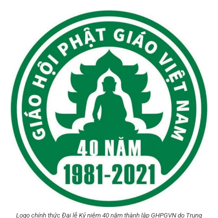
Logo chính thức Đại lễ Kỷ niệm 40 năm thành lập GHPGVN do Trung