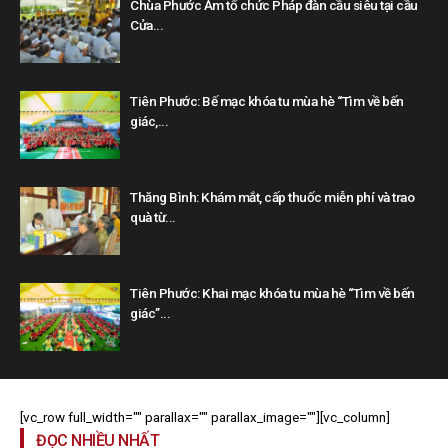
Chùa Phước Ấm tổ chức Pháp đàn cầu siêu tại cầu
Cửa...
Tiên Phước: Bế mạc khóa tu mùa hè “Tìm về bến
giác,...
Thăng Bình: Khám mắt, cấp thuốc miễn phí và trao
quà từ...
Tiên Phước: Khai mạc khóa tu mùa hè “Tìm về bến
giác”...
[vc_row full_width="" parallax="" parallax_image=""][vc_column]
ĐỌC NHIỀU NHẤT