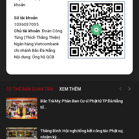
khoản:
Số tài khoản
:
1036037035
Chủ tài khoản
: Đoàn Công
Tùng (Thích Thắng Thiện)
Ngân hàng Vietcombank
chi nhánh Bắc Đà Nẵng
Nội dung: Ủng hộ QCB
CÓ THỂ BẠN QUAN TÂM
XEM THÊM
Bắc Trà My: Phân Ban Cư sĩ Phật tử TP.Đà Nẵng
tổ...
Thăng Bình: Hội nghị tổng kết công tác Phật sự,
nhiệm kỳ...