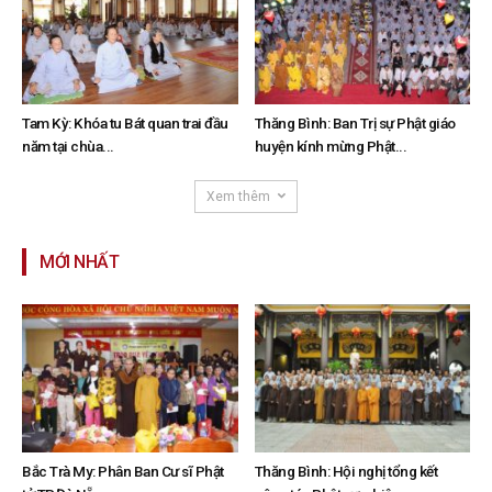
Tam Kỳ: Khóa tu Bát quan trai đầu
Thăng Bình: Ban Trị sự Phật giáo
năm tại chùa...
huyện kính mừng Phật...
Xem thêm
MỚI NHẤT
Bắc Trà My: Phân Ban Cư sĩ Phật
Thăng Bình: Hội nghị tổng kết