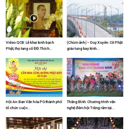
Video QCB: Lễ khai kinh bạch
⌊Chùm ảnh⌋ – Duy Xuyên: Cờ Phật
Phật, thọ tang cố ĐĐ.Thích...
giáo tung bay kính...
Hội An: Ban Văn hóa PG thành phố
Thăng Bình: Chương trình văn
tổ chức cuộc...
nghệ đêm hội Trăng rằm tại...