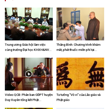
Trung ương Giáo hội làm việc
Thăng Bình: Chương trình khám
cùng trường Đại học KHXH&NV...
mắt, phát thuốc miễn phí tại...
Video QCB: Phân ban GĐPT huyện
Tư tưởng "Vô vi" của Lão giáo và
Duy Xuyên tổng kết Phật...
Phật giáo