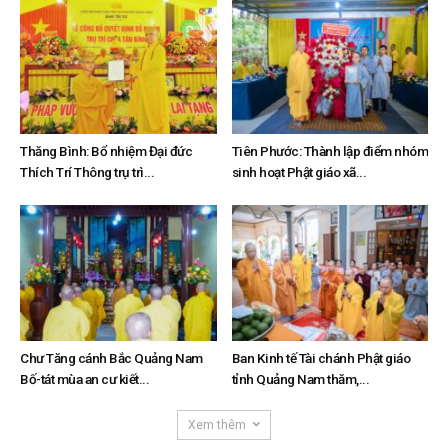
Thăng Bình: Bổ nhiệm Đại đức
Tiên Phước: Thành lập điểm nhóm
Thích Trí Thông trụ trì...
sinh hoạt Phật giáo xã...
Chư Tăng cánh Bắc Quảng Nam
Ban Kinh tế Tài chánh Phật giáo
Bố-tát mùa an cư kiết...
tỉnh Quảng Nam thăm,...
Xem thêm