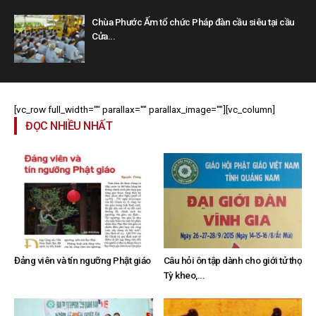
Chùa Phước Ấm tổ chức Pháp đàn cầu siêu tại cầu
Cửa...
[vc_row full_width="" parallax="" parallax_image=""][vc_column]
ĐỌC NHIỀU NHẤT
Đảng viên và tín ngưỡng Phật giáo
Câu hỏi ôn tập dành cho giới tử thọ
Tỳ kheo,...