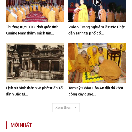
Thường trực BTS Phật giáo tỉnh
Video: Trang nghiêm lễ rước Phật
Quảng Nam thăm, sách tấn...
đản sanh tại phố cổ...
Lịch sử hình thành và phát triển Tổ
Tam Kỳ: Chùa Hòa An đặt đá khởi
đình Sắc tứ...
công xây dựng...
Xem thêm
MỚI NHẤT