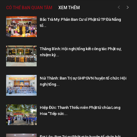
CÓ THỂ BẠN QUAN TÂM
XEM THÊM
Bắc Trà My: Phân Ban Cư sĩ Phật tử TP.Đà Nẵng
tổ...
Thăng Bình: Hội nghị tổng kết công tác Phật sự,
nhiệm kỳ...
Núi Thành: Ban Trị sự GHPGVN huyện tổ chức Hội
nghị tổng...
Hiệp Đức: Thanh Thiếu niên Phật tử chùa Long
Hoa “Tiếp sức...
Đại Lộc: Ban Trị sự Phật giáo huyện tổ chức hội