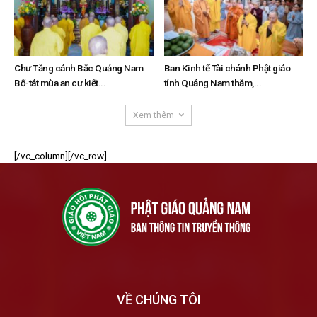
Chư Tăng cánh Bắc Quảng Nam
Ban Kinh tế Tài chánh Phật giáo
Bố-tát mùa an cư kiết...
tỉnh Quảng Nam thăm,...
Xem thêm
[/vc_column][/vc_row]
VỀ CHÚNG TÔI