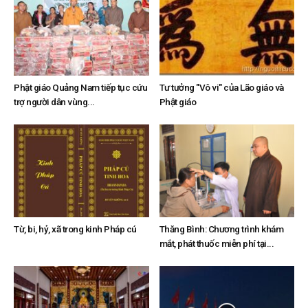
Phật giáo Quảng Nam tiếp tục cứu
Tư tưởng "Vô vi" của Lão giáo và
trợ người dân vùng...
Phật giáo
Từ, bi, hỷ, xã trong kinh Pháp cú
Thăng Bình: Chương trình khám
mắt, phát thuốc miễn phí tại...