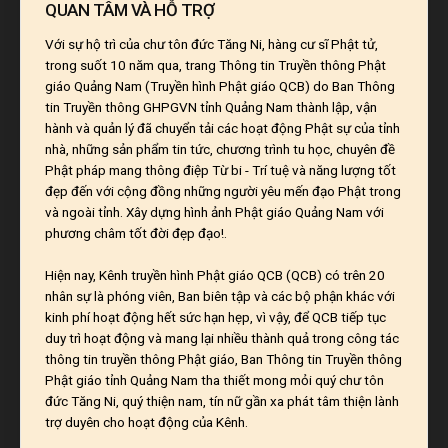
QUAN TÂM VÀ HỖ TRỢ
Với sự hộ trì của chư tôn đức Tăng Ni, hàng cư sĩ Phật tử,
trong suốt 10 năm qua, trang Thông tin Truyền thông Phật
giáo Quảng Nam (Truyền hình Phật giáo QCB) do Ban Thông
tin Truyền thông GHPGVN tỉnh Quảng Nam thành lập, vận
hành và quản lý đã chuyển tải các hoạt động Phật sự của tỉnh
nhà, những sản phẩm tin tức, chương trình tu học, chuyên đề
Phật pháp mang thông điệp Từ bi - Trí tuệ và năng lượng tốt
đẹp đến với cộng đồng những người yêu mến đạo Phật trong
và ngoài tỉnh. Xây dựng hình ảnh Phật giáo Quảng Nam với
phương châm tốt đời đẹp đạo!.
Hiện nay, Kênh truyền hình Phật giáo QCB (QCB) có trên 20
nhân sự là phóng viên, Ban biên tập và các bộ phận khác với
kinh phí hoạt động hết sức hạn hẹp, vì vậy, để QCB tiếp tục
duy trì hoạt động và mang lại nhiều thành quả trong công tác
thông tin truyền thông Phật giáo, Ban Thông tin Truyền thông
Phật giáo tỉnh Quảng Nam tha thiết mong mỏi quý chư tôn
đức Tăng Ni, quý thiện nam, tín nữ gần xa phát tâm thiện lành
trợ duyên cho hoạt động của Kênh.