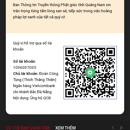
Ban Thông tin Truyền thông Phật giáo tỉnh Quảng Nam xin
trân trọng từng tấm lòng san sẻ, tiếp sức trong việc hoằng
pháp lợi sanh của tất cả quý vị!.
Quý vị hỗ trợ qua số tài
khoản:
Số tài khoản
:
1036037035
Chủ tài khoản
: Đoàn Công
Tùng (Thích Thắng Thiện)
Ngân hàng Vietcombank
chi nhánh Bắc Đà Nẵng
Nội dung: Ủng hộ QCB
CÓ THỂ BẠN QUAN TÂM
XEM THÊM