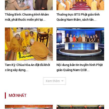
Thăng Bình: Chương trình khám
Thường trực BTS Phật giáo tỉnh
mắt, phát thuốc miễn phí tại...
Quảng Nam thăm, sách tấn...
Tam Kỳ: Chùa Hòa An đặt đá khởi
Nội dung bản tin truyền hình Phật
công xây dựng...
giáo Quảng Nam QCB...
Xem thêm
MỚI NHẤT