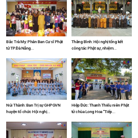
Bắc Trà My: Phân Ban Cư sĩ Phật
Thăng Bình: Hội nghị tổng kết
tử TP.Đà Nẵng...
công tác Phật sự, nhiệm...
Núi Thành: Ban Trị sự GHPGVN
Hiệp Đức: Thanh Thiếu niên Phật
huyện tổ chức Hội nghị...
tử chùa Long Hoa “Tiếp...