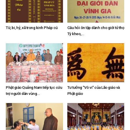
Từ, bi, hỷ, xã trong kinh Pháp cú
Câu hỏi ôn tập dành cho giới tử thọ
Tỳ kheo,...
Phật giáo Quảng Nam tiếp tục cứu
Tư tưởng "Vô vi" của Lão giáo và
trợ người dân vùng...
Phật giáo