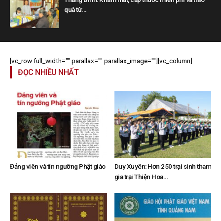
quà từ...
[vc_row full_width="" parallax="" parallax_image=""][vc_column]
ĐỌC NHIỀU NHẤT
Đảng viên và tín ngưỡng Phật giáo
Duy Xuyên: Hơn 250 trại sinh tham
gia trại Thiện Hoa...