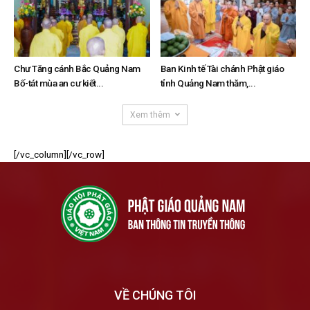
Chư Tăng cánh Bắc Quảng Nam
Ban Kinh tế Tài chánh Phật giáo
Bố-tát mùa an cư kiết...
tỉnh Quảng Nam thăm,...
Xem thêm
[/vc_column][/vc_row]
VỀ CHÚNG TÔI