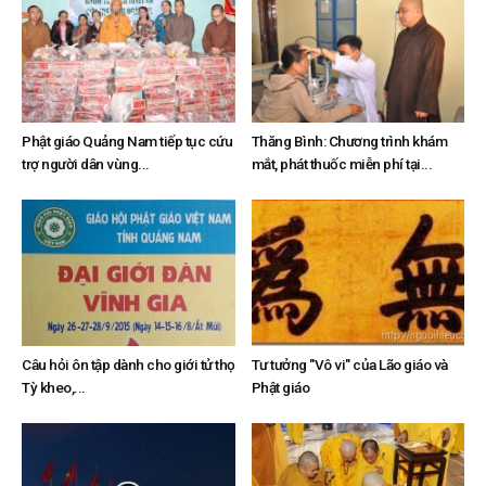
Phật giáo Quảng Nam tiếp tục cứu
Thăng Bình: Chương trình khám
trợ người dân vùng...
mắt, phát thuốc miễn phí tại...
Câu hỏi ôn tập dành cho giới tử thọ
Tư tưởng "Vô vi" của Lão giáo và
Tỳ kheo,...
Phật giáo