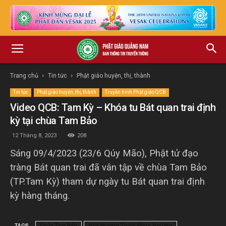
Trang chủ
Tin tức
Phật giáo huyện, thị, thành
Tin tức
Phật giáo huyện, thị, thành
Truyền hình Phật giáo QCB
Video QCB: Tam Kỳ – Khóa tu Bát quan trai định
kỳ tại chùa Tam Bảo
12 Tháng 8, 2023
208
Sáng 09/4/2023 (23/6 Qúy Mão), Phật tử đạo
tràng Bát quan trai đã vân tập về chùa Tam Bảo
(TP.Tam Kỳ) tham dự ngày tu Bát quan trai định
kỳ hàng tháng.
TAGS
Chùa Tam Bảo
Hòa thượng Thích Đồng Nguyện