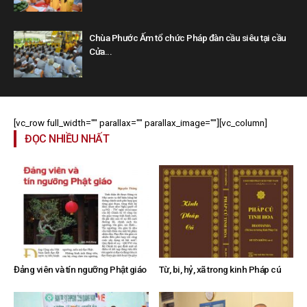
Chùa Phước Ấm tổ chức Pháp đàn cầu siêu tại cầu
Cửa...
[vc_row full_width="" parallax="" parallax_image=""][vc_column]
ĐỌC NHIỀU NHẤT
Đảng viên và tín ngưỡng Phật giáo
Từ, bi, hỷ, xã trong kinh Pháp cú