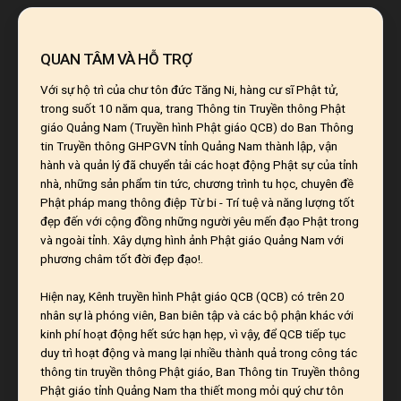
QUAN TÂM VÀ HỖ TRỢ
Với sự hộ trì của chư tôn đức Tăng Ni, hàng cư sĩ Phật tử,
trong suốt 10 năm qua, trang Thông tin Truyền thông Phật
giáo Quảng Nam (Truyền hình Phật giáo QCB) do Ban Thông
tin Truyền thông GHPGVN tỉnh Quảng Nam thành lập, vận
hành và quản lý đã chuyển tải các hoạt động Phật sự của tỉnh
nhà, những sản phẩm tin tức, chương trình tu học, chuyên đề
Phật pháp mang thông điệp Từ bi - Trí tuệ và năng lượng tốt
đẹp đến với cộng đồng những người yêu mến đạo Phật trong
và ngoài tỉnh. Xây dựng hình ảnh Phật giáo Quảng Nam với
phương châm tốt đời đẹp đạo!.
Hiện nay, Kênh truyền hình Phật giáo QCB (QCB) có trên 20
nhân sự là phóng viên, Ban biên tập và các bộ phận khác với
kinh phí hoạt động hết sức hạn hẹp, vì vậy, để QCB tiếp tục
duy trì hoạt động và mang lại nhiều thành quả trong công tác
thông tin truyền thông Phật giáo, Ban Thông tin Truyền thông
Phật giáo tỉnh Quảng Nam tha thiết mong mỏi quý chư tôn