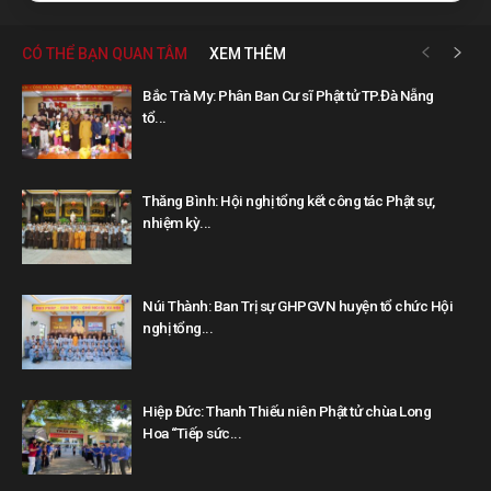
CÓ THỂ BẠN QUAN TÂM
XEM THÊM
Bắc Trà My: Phân Ban Cư sĩ Phật tử TP.Đà Nẵng
tổ...
Thăng Bình: Hội nghị tổng kết công tác Phật sự,
nhiệm kỳ...
Núi Thành: Ban Trị sự GHPGVN huyện tổ chức Hội
nghị tổng...
Hiệp Đức: Thanh Thiếu niên Phật tử chùa Long
Hoa “Tiếp sức...