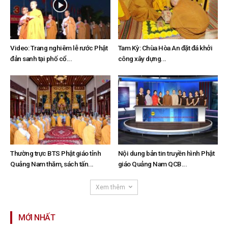
Video: Trang nghiêm lễ rước Phật
Tam Kỳ: Chùa Hòa An đặt đá khởi
đản sanh tại phố cổ...
công xây dựng...
Thường trực BTS Phật giáo tỉnh
Nội dung bản tin truyền hình Phật
Quảng Nam thăm, sách tấn...
giáo Quảng Nam QCB...
Xem thêm
MỚI NHẤT