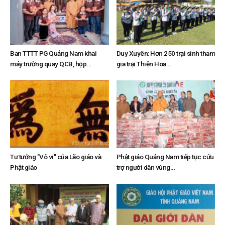
Ban TTTT PG Quảng Nam khai
Duy Xuyên: Hơn 250 trại sinh tham
máy trường quay QCB, họp...
gia trại Thiện Hoa...
Tư tưởng "Vô vi" của Lão giáo và
Phật giáo Quảng Nam tiếp tục cứu
Phật giáo
trợ người dân vùng...