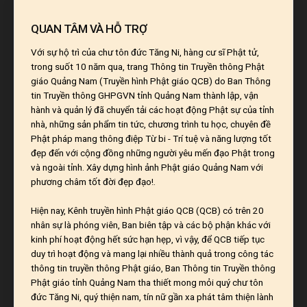
QUAN TÂM VÀ HỖ TRỢ
Với sự hộ trì của chư tôn đức Tăng Ni, hàng cư sĩ Phật tử,
trong suốt 10 năm qua, trang Thông tin Truyền thông Phật
giáo Quảng Nam (Truyền hình Phật giáo QCB) do Ban Thông
tin Truyền thông GHPGVN tỉnh Quảng Nam thành lập, vận
hành và quản lý đã chuyển tải các hoạt động Phật sự của tỉnh
nhà, những sản phẩm tin tức, chương trình tu học, chuyên đề
Phật pháp mang thông điệp Từ bi - Trí tuệ và năng lượng tốt
đẹp đến với cộng đồng những người yêu mến đạo Phật trong
và ngoài tỉnh. Xây dựng hình ảnh Phật giáo Quảng Nam với
phương châm tốt đời đẹp đạo!.
Hiện nay, Kênh truyền hình Phật giáo QCB (QCB) có trên 20
nhân sự là phóng viên, Ban biên tập và các bộ phận khác với
kinh phí hoạt động hết sức hạn hẹp, vì vậy, để QCB tiếp tục
duy trì hoạt động và mang lại nhiều thành quả trong công tác
thông tin truyền thông Phật giáo, Ban Thông tin Truyền thông
Phật giáo tỉnh Quảng Nam tha thiết mong mỏi quý chư tôn
đức Tăng Ni, quý thiện nam, tín nữ gần xa phát tâm thiện lành