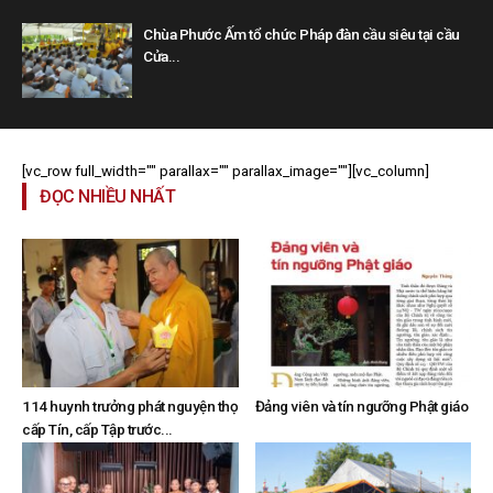
Chùa Phước Ấm tổ chức Pháp đàn cầu siêu tại cầu
Cửa...
[vc_row full_width="" parallax="" parallax_image=""][vc_column]
ĐỌC NHIỀU NHẤT
114 huynh trưởng phát nguyện thọ
Đảng viên và tín ngưỡng Phật giáo
cấp Tín, cấp Tập trước...