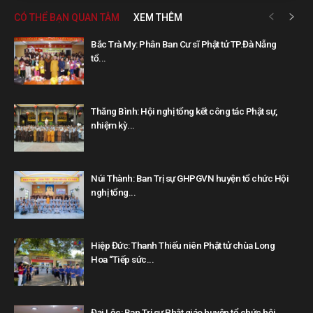
CÓ THỂ BẠN QUAN TÂM
XEM THÊM
Bắc Trà My: Phân Ban Cư sĩ Phật tử TP.Đà Nẵng
tổ...
Thăng Bình: Hội nghị tổng kết công tác Phật sự,
nhiệm kỳ...
Núi Thành: Ban Trị sự GHPGVN huyện tổ chức Hội
nghị tổng...
Hiệp Đức: Thanh Thiếu niên Phật tử chùa Long
Hoa “Tiếp sức...
Đại Lộc: Ban Trị sự Phật giáo huyện tổ chức hội