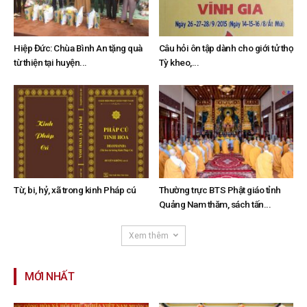
Hiệp Đức: Chùa Bình An tặng quà
Câu hỏi ôn tập dành cho giới tử thọ
từ thiện tại huyện...
Tỳ kheo,...
Từ, bi, hỷ, xã trong kinh Pháp cú
Thường trực BTS Phật giáo tỉnh
Quảng Nam thăm, sách tấn...
Xem thêm
MỚI NHẤT