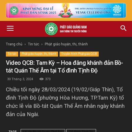
Trang chủ
Tin tức
Phật giáo huyện, thị, thành
Tin tức
Phật giáo huyện, thị, thành
Truyền hình Phật giáo QCB
Video QCB: Tam Kỳ – Hoa đăng khánh đản Bồ-
tát Quán Thế Âm tại Tổ đình Tịnh Độ
30 Tháng 3, 2024
373
Chiều tối ngày 28/03/2024 (19/02/Giáp Thìn), Tổ
đình Tịnh Độ (phường Hòa Hương, TP.Tam Kỳ) tổ
chức lễ vía Bồ-tát Quán Thế Âm nhân ngày khánh
đản của Ngài.
TAGS
Lễ vía Bồ tát Quán Thế Âm
Tổ đình Tịnh Độ