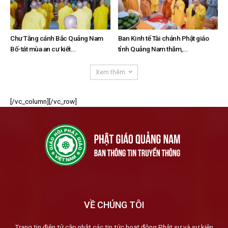
Chư Tăng cánh Bắc Quảng Nam
Ban Kinh tế Tài chánh Phật giáo
Bố-tát mùa an cư kiết...
tỉnh Quảng Nam thăm,...
Xem thêm
[/vc_column][/vc_row]
VỀ CHÚNG TÔI
Trang tin điện tử cập nhật các tin tức hoạt động Phật sự và sự kiện