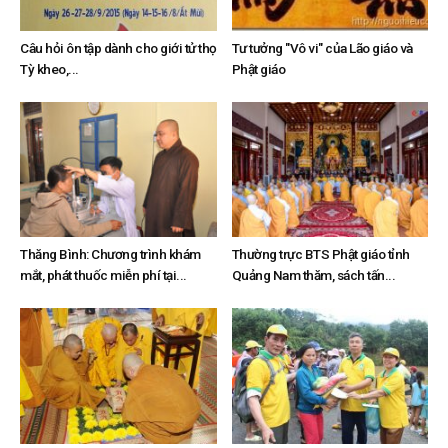
Câu hỏi ôn tập dành cho giới tử thọ
Tư tưởng "Vô vi" của Lão giáo và
Tỳ kheo,...
Phật giáo
Thăng Bình: Chương trình khám
Thường trực BTS Phật giáo tỉnh
mắt, phát thuốc miễn phí tại...
Quảng Nam thăm, sách tấn...