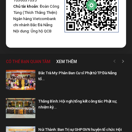
Chủ tài khoản
: Đoàn Công
Tùng (Thích Thắng Thiện)
Ngân hàng Vietcombank
chi nhánh Bắc Đà Nẵng
Nội dung: Ủng hộ QCB
CÓ THỂ BẠN QUAN TÂM
XEM THÊM
Bắc Trà My: Phân Ban Cư sĩ Phật tử TP.Đà Nẵng
tổ...
Thăng Bình: Hội nghị tổng kết công tác Phật sự,
nhiệm kỳ...
Núi Thành: Ban Trị sự GHPGVN huyện tổ chức Hội