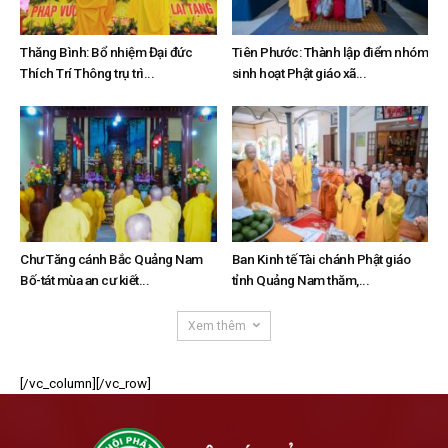
Thăng Bình: Bổ nhiệm Đại đức
Tiên Phước: Thành lập điểm nhóm
Thích Trí Thông trụ trì...
sinh hoạt Phật giáo xã...
Chư Tăng cánh Bắc Quảng Nam
Ban Kinh tế Tài chánh Phật giáo
Bố-tát mùa an cư kiết...
tỉnh Quảng Nam thăm,...
Xem thêm
[/vc_column][/vc_row]