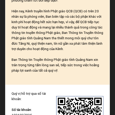
phương châm tốt đời đẹp đạo!.
Hiện nay, Kênh truyền hình Phật giáo QCB (QCB) có trên 20
nhân sự là phóng viên, Ban biên tập và các bộ phận khác với
kinh phí hoạt động hết sức hạn hẹp, vì vậy, để QCB tiếp tục
duy trì hoạt động và mang lại nhiều thành quả trong công tác
thông tin truyền thông Phật giáo, Ban Thông tin Truyền thông
Phật giáo tỉnh Quảng Nam tha thiết mong mỏi quý chư tôn
đức Tăng Ni, quý thiện nam, tín nữ gần xa phát tâm thiện lành
trợ duyên cho hoạt động của Kênh.
Ban Thông tin Truyền thông Phật giáo tỉnh Quảng Nam xin
trân trọng từng tấm lòng san sẻ, tiếp sức trong việc hoằng
pháp lợi sanh của tất cả quý vị!.
Quý vị hỗ trợ qua số tài
khoản:
Số tài khoản
:
1036037035