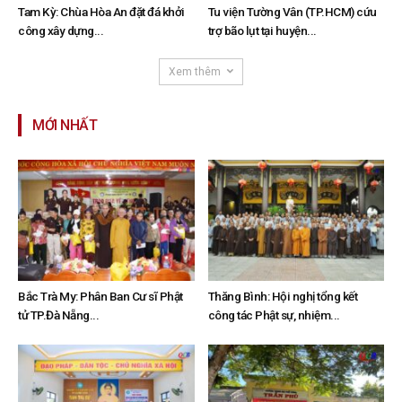
Tam Kỳ: Chùa Hòa An đặt đá khởi
Tu viện Tường Vân (TP.HCM) cứu
công xây dựng...
trợ bão lụt tại huyện...
Xem thêm
MỚI NHẤT
Bắc Trà My: Phân Ban Cư sĩ Phật
Thăng Bình: Hội nghị tổng kết
tử TP.Đà Nẵng...
công tác Phật sự, nhiệm...