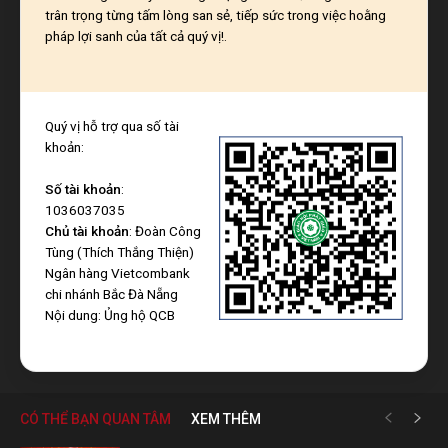
trân trọng từng tấm lòng san sẻ, tiếp sức trong việc hoằng
pháp lợi sanh của tất cả quý vị!.
Quý vị hỗ trợ qua số tài
khoản:
Số tài khoản
:
1036037035
Chủ tài khoản
: Đoàn Công
Tùng (Thích Thắng Thiện)
Ngân hàng Vietcombank
chi nhánh Bắc Đà Nẵng
Nội dung: Ủng hộ QCB
CÓ THỂ BẠN QUAN TÂM
XEM THÊM