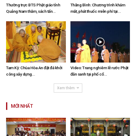
Thường trực BTS Phật giáo tỉnh
Thăng Bình: Chương trình khám
Quảng Nam thăm, sách tấn...
mắt, phát thuốc miễn phí tại...
Tam Kỳ: Chùa Hòa An đặt đá khởi
Video: Trang nghiêm lễ rước Phật
công xây dựng...
đản sanh tại phố cổ...
Xem thêm
MỚI NHẤT