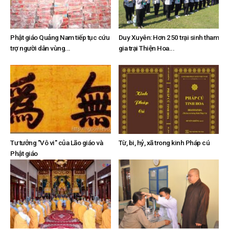
Phật giáo Quảng Nam tiếp tục cứu
Duy Xuyên: Hơn 250 trại sinh tham
trợ người dân vùng...
gia trại Thiện Hoa...
Tư tưởng "Vô vi" của Lão giáo và
Từ, bi, hỷ, xã trong kinh Pháp cú
Phật giáo