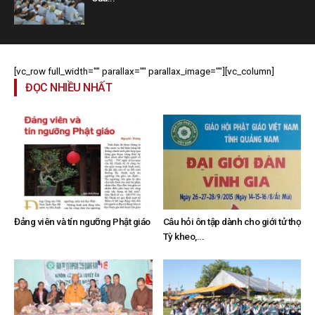
[vc_row full_width="" parallax="" parallax_image=""][vc_column]
ĐỌC NHIỀU NHẤT
Đảng viên và tín ngưỡng Phật giáo
Câu hỏi ôn tập dành cho giới tử thọ
Tỳ kheo,...