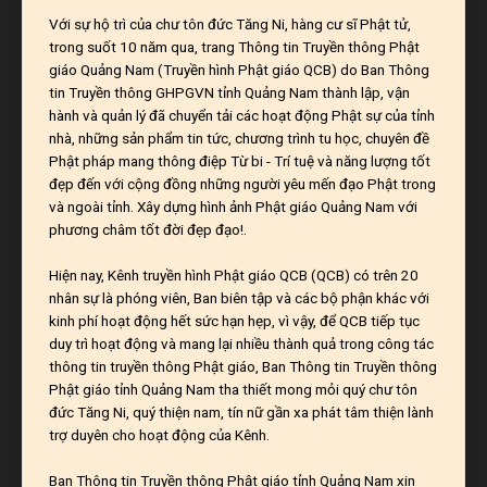
Với sự hộ trì của chư tôn đức Tăng Ni, hàng cư sĩ Phật tử,
trong suốt 10 năm qua, trang Thông tin Truyền thông Phật
giáo Quảng Nam (Truyền hình Phật giáo QCB) do Ban Thông
tin Truyền thông GHPGVN tỉnh Quảng Nam thành lập, vận
hành và quản lý đã chuyển tải các hoạt động Phật sự của tỉnh
nhà, những sản phẩm tin tức, chương trình tu học, chuyên đề
Phật pháp mang thông điệp Từ bi - Trí tuệ và năng lượng tốt
đẹp đến với cộng đồng những người yêu mến đạo Phật trong
và ngoài tỉnh. Xây dựng hình ảnh Phật giáo Quảng Nam với
phương châm tốt đời đẹp đạo!.
Hiện nay, Kênh truyền hình Phật giáo QCB (QCB) có trên 20
nhân sự là phóng viên, Ban biên tập và các bộ phận khác với
kinh phí hoạt động hết sức hạn hẹp, vì vậy, để QCB tiếp tục
duy trì hoạt động và mang lại nhiều thành quả trong công tác
thông tin truyền thông Phật giáo, Ban Thông tin Truyền thông
Phật giáo tỉnh Quảng Nam tha thiết mong mỏi quý chư tôn
đức Tăng Ni, quý thiện nam, tín nữ gần xa phát tâm thiện lành
trợ duyên cho hoạt động của Kênh.
Ban Thông tin Truyền thông Phật giáo tỉnh Quảng Nam xin