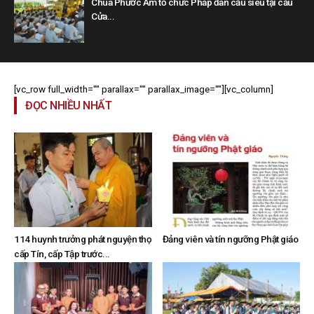
Chùa Phước Ấm tổ chức Pháp đàn cầu siêu tại cầu
Cửa...
[vc_row full_width="" parallax="" parallax_image=""][vc_column]
ĐỌC NHIỀU NHẤT
114 huynh trưởng phát nguyện thọ
Đảng viên và tín ngưỡng Phật giáo
cấp Tín, cấp Tập trước...