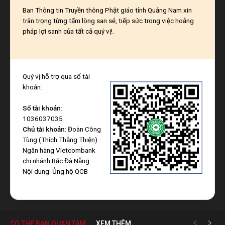
Ban Thông tin Truyền thông Phật giáo tỉnh Quảng Nam xin
trân trọng từng tấm lòng san sẻ, tiếp sức trong việc hoằng
pháp lợi sanh của tất cả quý vị!.
Quý vị hỗ trợ qua số tài
khoản:
Số tài khoản
:
1036037035
Chủ tài khoản
: Đoàn Công
Tùng (Thích Thắng Thiện)
Ngân hàng Vietcombank
chi nhánh Bắc Đà Nẵng
Nội dung: Ủng hộ QCB
CÓ THỂ BẠN QUAN TÂM
XEM THÊM