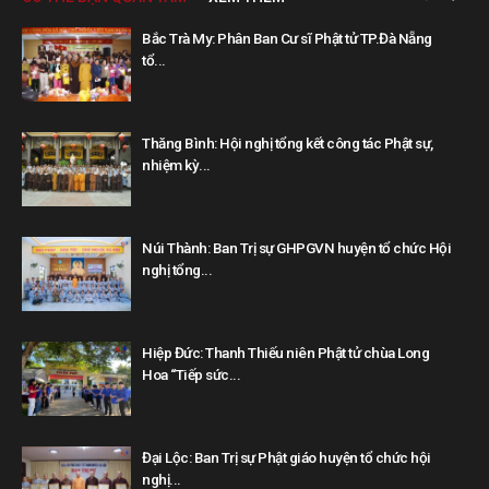
Bắc Trà My: Phân Ban Cư sĩ Phật tử TP.Đà Nẵng
tổ...
Thăng Bình: Hội nghị tổng kết công tác Phật sự,
nhiệm kỳ...
Núi Thành: Ban Trị sự GHPGVN huyện tổ chức Hội
nghị tổng...
Hiệp Đức: Thanh Thiếu niên Phật tử chùa Long
Hoa “Tiếp sức...
Đại Lộc: Ban Trị sự Phật giáo huyện tổ chức hội
nghị...