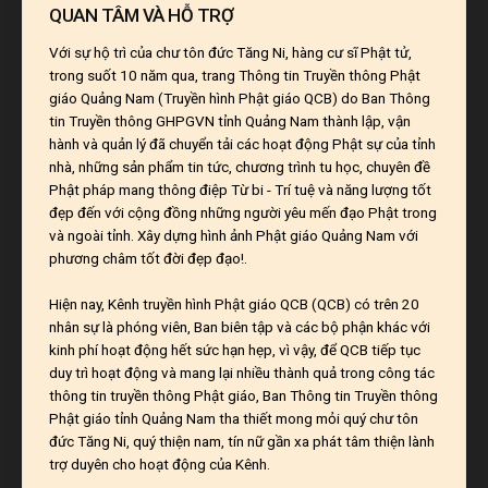
QUAN TÂM VÀ HỖ TRỢ
Với sự hộ trì của chư tôn đức Tăng Ni, hàng cư sĩ Phật tử,
trong suốt 10 năm qua, trang Thông tin Truyền thông Phật
giáo Quảng Nam (Truyền hình Phật giáo QCB) do Ban Thông
tin Truyền thông GHPGVN tỉnh Quảng Nam thành lập, vận
hành và quản lý đã chuyển tải các hoạt động Phật sự của tỉnh
nhà, những sản phẩm tin tức, chương trình tu học, chuyên đề
Phật pháp mang thông điệp Từ bi - Trí tuệ và năng lượng tốt
đẹp đến với cộng đồng những người yêu mến đạo Phật trong
và ngoài tỉnh. Xây dựng hình ảnh Phật giáo Quảng Nam với
phương châm tốt đời đẹp đạo!.
Hiện nay, Kênh truyền hình Phật giáo QCB (QCB) có trên 20
nhân sự là phóng viên, Ban biên tập và các bộ phận khác với
kinh phí hoạt động hết sức hạn hẹp, vì vậy, để QCB tiếp tục
duy trì hoạt động và mang lại nhiều thành quả trong công tác
thông tin truyền thông Phật giáo, Ban Thông tin Truyền thông
Phật giáo tỉnh Quảng Nam tha thiết mong mỏi quý chư tôn
đức Tăng Ni, quý thiện nam, tín nữ gần xa phát tâm thiện lành
trợ duyên cho hoạt động của Kênh.