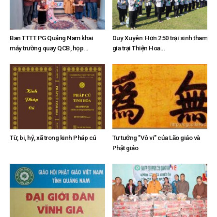
Ban TTTT PG Quảng Nam khai
Duy Xuyên: Hơn 250 trại sinh tham
máy trường quay QCB, họp...
gia trại Thiện Hoa...
Từ, bi, hỷ, xã trong kinh Pháp cú
Tư tưởng "Vô vi" của Lão giáo và
Phật giáo