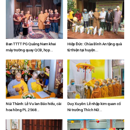
Ban TTTT PG Quảng Nam khai
Hiệp Đức: Chùa Bình An tặng quà
máy trường quay QCB, họp...
từ thiện tại huyện...
Núi Thành: Lễ Vu lan Báo hiếu, cài
Duy Xuyên: Lễ nhập kim quan cố
hoa hồng PL.2568...
Ni trưởng Thích Nữ...