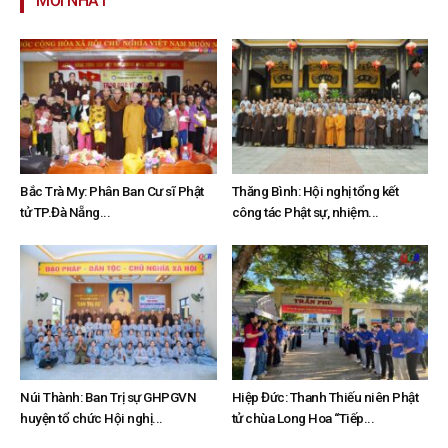
MỚI NHẤT
Bắc Trà My: Phân Ban Cư sĩ Phật
Thăng Bình: Hội nghị tổng kết
tử TP.Đà Nẵng...
công tác Phật sự, nhiệm...
Núi Thành: Ban Trị sự GHPGVN
Hiệp Đức: Thanh Thiếu niên Phật
huyện tổ chức Hội nghị...
tử chùa Long Hoa “Tiếp...