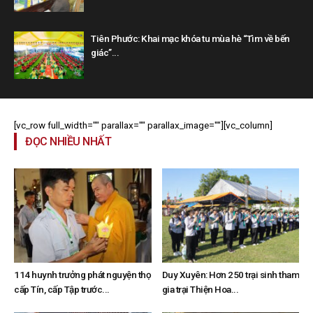
Tiên Phước: Khai mạc khóa tu mùa hè “Tìm về bến
giác”...
[vc_row full_width="" parallax="" parallax_image=""][vc_column]
ĐỌC NHIỀU NHẤT
114 huynh trưởng phát nguyện thọ
Duy Xuyên: Hơn 250 trại sinh tham
cấp Tín, cấp Tập trước...
gia trại Thiện Hoa...