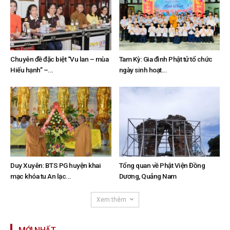
Chuyên đề đặc biệt “Vu lan – mùa
Tam Kỳ: Gia đình Phật tử tổ chức
Hiếu hạnh” –...
ngày sinh hoạt...
Duy Xuyên: BTS PG huyện khai
Tổng quan về Phật Viện Đồng
mạc khóa tu An lạc...
Dương, Quảng Nam
Xem thêm