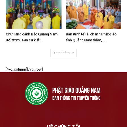
Chư Tăng cánh Bắc Quảng Nam
Ban Kinh tế Tài chánh Phật giáo
Bố-tát mùa an cư kiết...
tỉnh Quảng Nam thăm,...
Xem thêm
[/vc_column][/vc_row]
VỀ CHÚNG TÔI