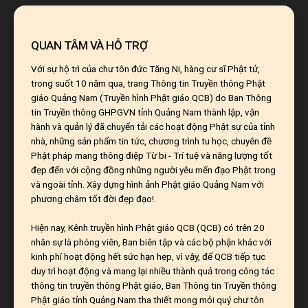
QUAN TÂM VÀ HỖ TRỢ
Với sự hộ trì của chư tôn đức Tăng Ni, hàng cư sĩ Phật tử,
trong suốt 10 năm qua, trang Thông tin Truyền thông Phật
giáo Quảng Nam (Truyền hình Phật giáo QCB) do Ban Thông
tin Truyền thông GHPGVN tỉnh Quảng Nam thành lập, vận
hành và quản lý đã chuyển tải các hoạt động Phật sự của tỉnh
nhà, những sản phẩm tin tức, chương trình tu học, chuyên đề
Phật pháp mang thông điệp Từ bi - Trí tuệ và năng lượng tốt
đẹp đến với cộng đồng những người yêu mến đạo Phật trong
và ngoài tỉnh. Xây dựng hình ảnh Phật giáo Quảng Nam với
phương châm tốt đời đẹp đạo!.
Hiện nay, Kênh truyền hình Phật giáo QCB (QCB) có trên 20
nhân sự là phóng viên, Ban biên tập và các bộ phận khác với
kinh phí hoạt động hết sức hạn hẹp, vì vậy, để QCB tiếp tục
duy trì hoạt động và mang lại nhiều thành quả trong công tác
thông tin truyền thông Phật giáo, Ban Thông tin Truyền thông
Phật giáo tỉnh Quảng Nam tha thiết mong mỏi quý chư tôn