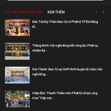
CÓ THỂ BẠN QUAN TÂM
XEM THÊM
Bắc Trà My: Phân Ban Cư sĩ Phật tử TP.Đà Nẵng
tổ...
Thăng Bình: Hội nghị tổng kết công tác Phật sự,
nhiệm kỳ...
Núi Thành: Ban Trị sự GHPGVN huyện tổ chức Hội
nghị tổng...
Hiệp Đức: Thanh Thiếu niên Phật tử chùa Long
Hoa “Tiếp sức...