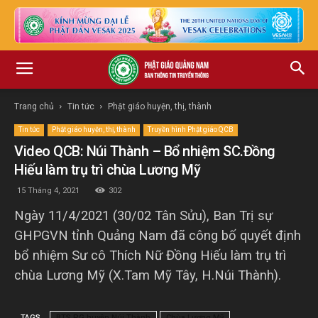
Trang chủ
Tin tức
Phật giáo huyện, thị, thành
Tin tức
Phật giáo huyện, thị, thành
Truyền hình Phật giáo QCB
Video QCB: Núi Thành – Bổ nhiệm SC.Đồng
Hiếu làm trụ trì chùa Lương Mỹ
15 Tháng 4, 2021
302
Ngày 11/4/2021 (30/02 Tân Sửu), Ban Trị sự
GHPGVN tỉnh Quảng Nam đã công bố quyết định
bổ nhiệm Sư cô Thích Nữ Đồng Hiếu làm trụ trì
chùa Lương Mỹ (X.Tam Mỹ Tây, H.Núi Thành).
TAGS
BTS PG huyện Núi Thành
Chùa Lương Mỹ