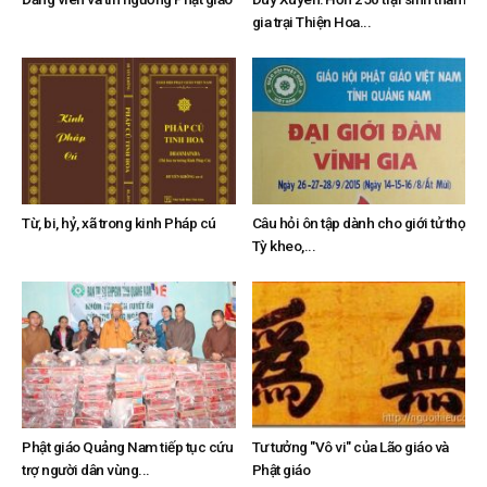
gia trại Thiện Hoa...
Từ, bi, hỷ, xã trong kinh Pháp cú
Câu hỏi ôn tập dành cho giới tử thọ
Tỳ kheo,...
Phật giáo Quảng Nam tiếp tục cứu
Tư tưởng "Vô vi" của Lão giáo và
trợ người dân vùng...
Phật giáo