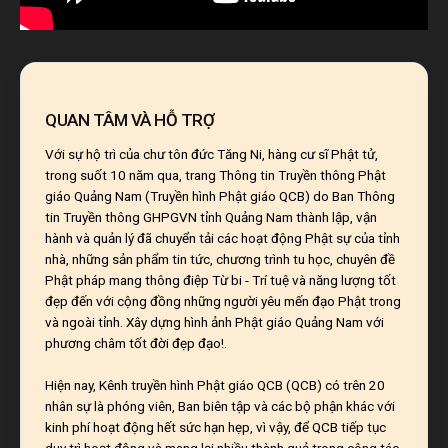
QUAN TÂM VÀ HỖ TRỢ
Với sự hộ trì của chư tôn đức Tăng Ni, hàng cư sĩ Phật tử,
trong suốt 10 năm qua, trang Thông tin Truyền thông Phật
giáo Quảng Nam (Truyền hình Phật giáo QCB) do Ban Thông
tin Truyền thông GHPGVN tỉnh Quảng Nam thành lập, vận
hành và quản lý đã chuyển tải các hoạt động Phật sự của tỉnh
nhà, những sản phẩm tin tức, chương trình tu học, chuyên đề
Phật pháp mang thông điệp Từ bi - Trí tuệ và năng lượng tốt
đẹp đến với cộng đồng những người yêu mến đạo Phật trong
và ngoài tỉnh. Xây dựng hình ảnh Phật giáo Quảng Nam với
phương châm tốt đời đẹp đạo!.
Hiện nay, Kênh truyền hình Phật giáo QCB (QCB) có trên 20
nhân sự là phóng viên, Ban biên tập và các bộ phận khác với
kinh phí hoạt động hết sức hạn hẹp, vì vậy, để QCB tiếp tục
duy trì hoạt động và mang lại nhiều thành quả trong công tác