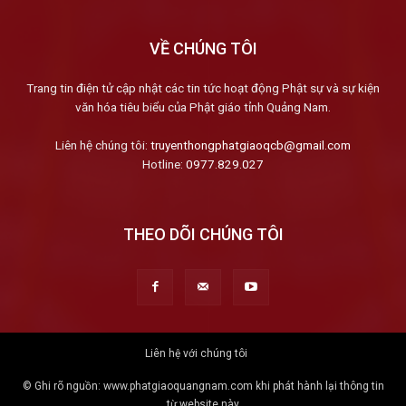
VỀ CHÚNG TÔI
Trang tin điện tử cập nhật các tin tức hoạt động Phật sự và sự kiện
văn hóa tiêu biểu của Phật giáo tỉnh Quảng Nam.
Liên hệ chúng tôi:
truyenthongphatgiaoqcb@gmail.com
Hotline:
0977.829.027
THEO DÕI CHÚNG TÔI
Liên hệ với chúng tôi
© Ghi rõ nguồn: www.phatgiaoquangnam.com khi phát hành lại thông tin
từ website này