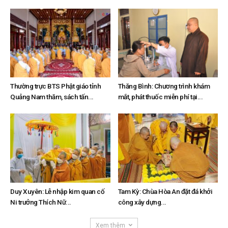
Thường trực BTS Phật giáo tỉnh
Thăng Bình: Chương trình khám
Quảng Nam thăm, sách tấn...
mắt, phát thuốc miễn phí tại...
Duy Xuyên: Lễ nhập kim quan cố
Tam Kỳ: Chùa Hòa An đặt đá khởi
Ni trưởng Thích Nữ...
công xây dựng...
Xem thêm