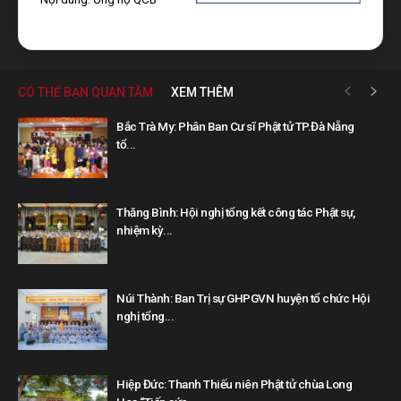
CÓ THỂ BẠN QUAN TÂM
XEM THÊM
Bắc Trà My: Phân Ban Cư sĩ Phật tử TP.Đà Nẵng
tổ...
Thăng Bình: Hội nghị tổng kết công tác Phật sự,
nhiệm kỳ...
Núi Thành: Ban Trị sự GHPGVN huyện tổ chức Hội
nghị tổng...
Hiệp Đức: Thanh Thiếu niên Phật tử chùa Long