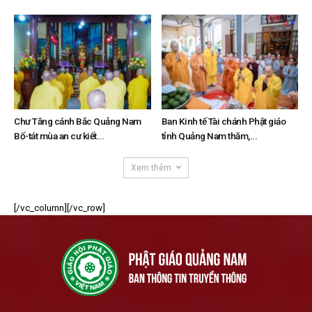
Chư Tăng cánh Bắc Quảng Nam
Ban Kinh tế Tài chánh Phật giáo
Bố-tát mùa an cư kiết...
tỉnh Quảng Nam thăm,...
Xem thêm
[/vc_column][/vc_row]