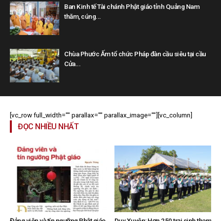
Ban Kinh tế Tài chánh Phật giáo tỉnh Quảng Nam
thăm, cúng...
Chùa Phước Ấm tổ chức Pháp đàn cầu siêu tại cầu
Cửa...
[vc_row full_width="" parallax="" parallax_image=""][vc_column]
ĐỌC NHIỀU NHẤT
Đảng viên và tín ngưỡng Phật giáo
Duy Xuyên: Hơn 250 trại sinh tham