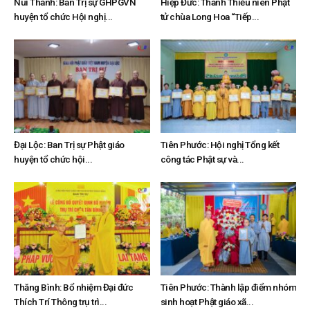
Núi Thành: Ban Trị sự GHPGVN
Hiệp Đức: Thanh Thiếu niên Phật
huyện tổ chức Hội nghị...
tử chùa Long Hoa “Tiếp...
Đại Lộc: Ban Trị sự Phật giáo
Tiên Phước: Hội nghị Tổng kết
huyện tổ chức hội...
công tác Phật sự và...
Thăng Bình: Bổ nhiệm Đại đức
Tiên Phước: Thành lập điểm nhóm
Thích Trí Thông trụ trì...
sinh hoạt Phật giáo xã...