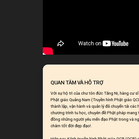
QUAN TÂM VÀ HỖ TRỢ
Với sự hộ trì của chư tôn đức Tăng Ni, hàng cư s
Phật giáo Quảng Nam (Truyền hình Phật giáo Q
thành lập, vận hành và quản lý đã chuyển tải các
chương trình tu học, chuyên đề Phật pháp mang t
đồng những người yêu mến đạo Phật trong và ng
châm tốt đời đẹp đạo!.
Hiện nay, Kênh truyền hình Phật giáo QCB (QCB) c