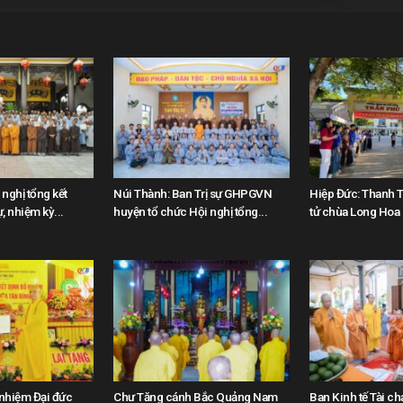
nghị tổng kết
Núi Thành: Ban Trị sự GHPGVN
Hiệp Đức: Thanh T
, nhiệm kỳ...
huyện tổ chức Hội nghị tổng...
tử chùa Long Hoa “
 nhiệm Đại đức
Chư Tăng cánh Bắc Quảng Nam
Ban Kinh tế Tài ch