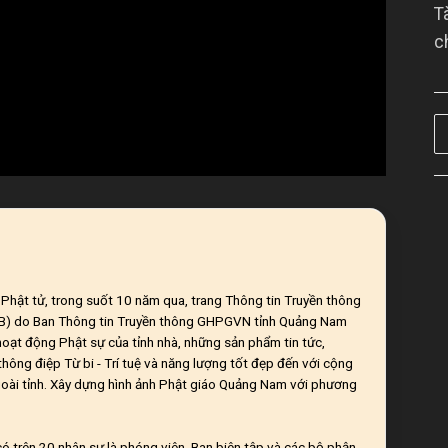
T
c
ĩ Phật tử, trong suốt 10 năm qua, trang Thông tin Truyền thông
CB) do Ban Thông tin Truyền thông GHPGVN tỉnh Quảng Nam
 hoạt động Phật sự của tỉnh nhà, những sản phẩm tin tức,
hông điệp Từ bi - Trí tuệ và năng lượng tốt đẹp đến với cộng
oài tỉnh. Xây dựng hình ảnh Phật giáo Quảng Nam với phương
ó trên 20 nhân sự là phóng viên, Ban biên tập và các bộ phận