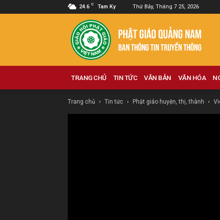
C
24.6
Tam Ky
Thứ Bảy, Tháng 7 25, 2026
Phật
giáo
Quảng
Nam
TRANG CHỦ
TIN TỨC
VĂN BẢN
VĂN HÓA
N
Trang chủ
Tin tức
Phật giáo huyện, thị, thành
Vi