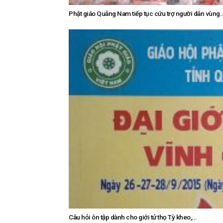
Phật giáo Quảng Nam tiếp tục cứu trợ người dân vùng..
Câu hỏi ôn tập dành cho giới tử thọ Tỳ kheo,...