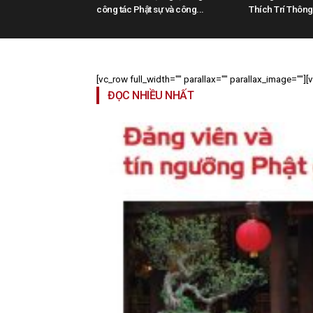
công tác Phật sự và công...
Thích Trí Thông t
[vc_row full_width="" parallax="" parallax_image=""]
ĐỌC NHIỀU NHẤT