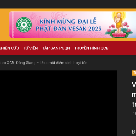
GHIÊN CỨU
TỰ VIỆN
TẬP SAN PGQN
TRUYỀN HÌNH QCB
deo QCB: Đông Giang – Lễ ra mắt điểm sinh hoạt tôn...
T
V
m
t
1
Đ