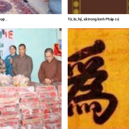
ọp...
Từ, bi, hỷ, xã trong kinh Pháp cú