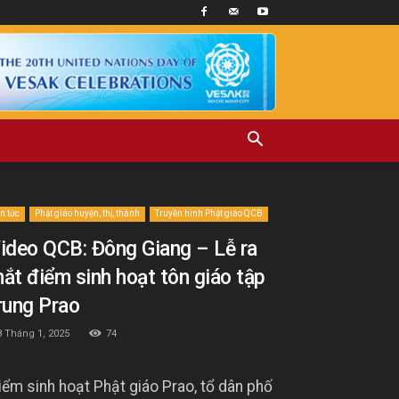
in tức
Phật giáo huyện, thị, thành
Truyền hình Phật giáo QCB
ideo QCB: Đông Giang – Lễ ra
ắt điểm sinh hoạt tôn giáo tập
rung Prao
8 Tháng 1, 2025
74
iểm sinh hoạt Phật giáo Prao, tổ dân phố