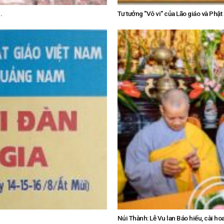
.
Tư tưởng "Vô vi" của Lão giáo và Phật
Núi Thành: Lễ Vu lan Báo hiếu, cài ho