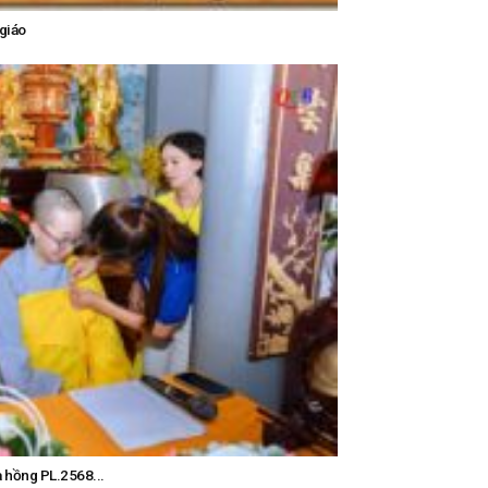
 giáo
a hồng PL.2568...