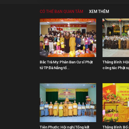
CÓ THỂ BẠN QUAN TÂM
XEM THÊM
Bắc Trà My: Phân Ban Cư sĩ Phật
Thăng Bình: Hội 
tử TP.Đà Nẵng tổ...
công tác Phật sự
Tiên Phước: Hội nghị Tổng kết
Thăng Bình: Bổ