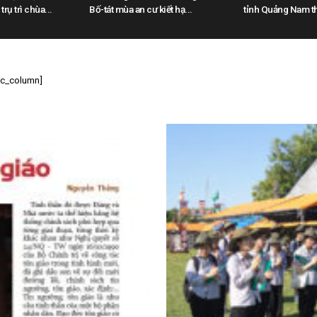
rụ trì chùa...
Bố-tát mùa an cư kiết hạ...
tỉnh Quảng Nam th
[vc_column]