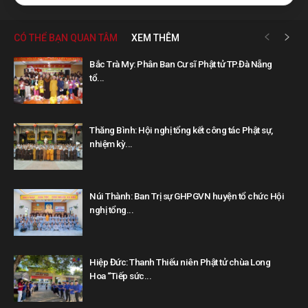
CÓ THỂ BẠN QUAN TÂM
XEM THÊM
Bắc Trà My: Phân Ban Cư sĩ Phật tử TP.Đà Nẵng
tổ...
Thăng Bình: Hội nghị tổng kết công tác Phật sự,
nhiệm kỳ...
Núi Thành: Ban Trị sự GHPGVN huyện tổ chức Hội
nghị tổng...
Hiệp Đức: Thanh Thiếu niên Phật tử chùa Long
Hoa “Tiếp sức...