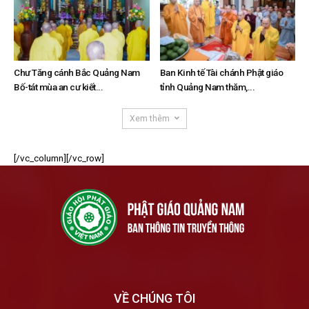
Chư Tăng cánh Bắc Quảng Nam
Ban Kinh tế Tài chánh Phật giáo
Bố-tát mùa an cư kiết...
tỉnh Quảng Nam thăm,...
Xem thêm
[/vc_column][/vc_row]
VỀ CHÚNG TÔI