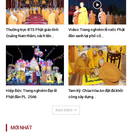
Thường trực BTS Phật giáo tỉnh
Video: Trang nghiêm lễ rước Phật
Quảng Nam thăm, sách tấn...
đản sanh tại phố cổ...
Hiệp Đức: Trang nghiêm Đại lễ
Tam Kỳ: Chùa Hòa An đặt đá khởi
Phật đản PL. 2566
công xây dựng...
Xem thêm
MỚI NHẤT