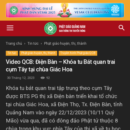
Trang chủ
Tin tức
Phật giáo huyện, thị, thành
Tin tức
Phật giáo huyện, thị, thành
Truyền hình Phật giáo QCB
Video QCB: Điện Bàn – Khóa tu Bát quan trai
cụm Tây tại chùa Giác Hoa
30 Tháng 12, 2023
92
Khóa tu bát quan trai tập trung theo cụm Tây
được BTS PG thị xã Điện bàn triển khai tổ chức
tại chùa Giác Hoa, xã Điện Thọ, Tx. Điện Bàn, tỉnh
Quảng Nam vào ngày 22/12/2023 (10/11 Quý
Mão) vừa qua, đã có đông đảo Phật tử thuộc 8
chùa trong khu vực phía Tây của thị xã về tu học