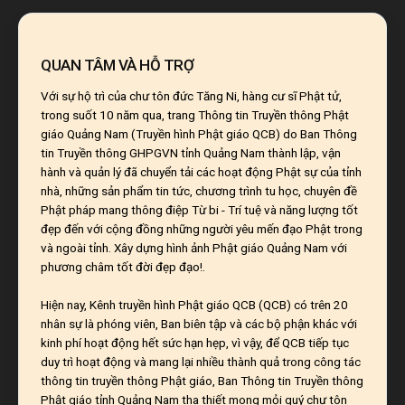
QUAN TÂM VÀ HỖ TRỢ
Với sự hộ trì của chư tôn đức Tăng Ni, hàng cư sĩ Phật tử,
trong suốt 10 năm qua, trang Thông tin Truyền thông Phật
giáo Quảng Nam (Truyền hình Phật giáo QCB) do Ban Thông
tin Truyền thông GHPGVN tỉnh Quảng Nam thành lập, vận
hành và quản lý đã chuyển tải các hoạt động Phật sự của tỉnh
nhà, những sản phẩm tin tức, chương trình tu học, chuyên đề
Phật pháp mang thông điệp Từ bi - Trí tuệ và năng lượng tốt
đẹp đến với cộng đồng những người yêu mến đạo Phật trong
và ngoài tỉnh. Xây dựng hình ảnh Phật giáo Quảng Nam với
phương châm tốt đời đẹp đạo!.
Hiện nay, Kênh truyền hình Phật giáo QCB (QCB) có trên 20
nhân sự là phóng viên, Ban biên tập và các bộ phận khác với
kinh phí hoạt động hết sức hạn hẹp, vì vậy, để QCB tiếp tục
duy trì hoạt động và mang lại nhiều thành quả trong công tác
thông tin truyền thông Phật giáo, Ban Thông tin Truyền thông
Phật giáo tỉnh Quảng Nam tha thiết mong mỏi quý chư tôn