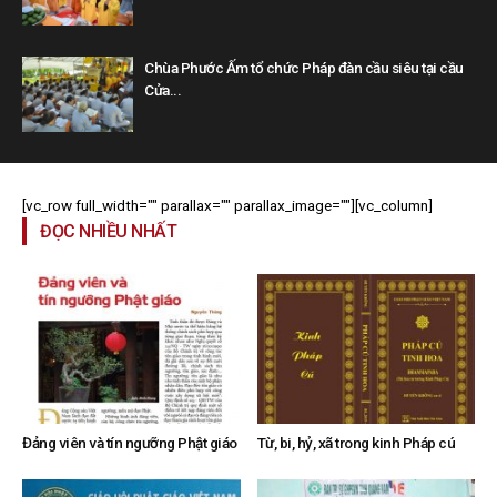
Chùa Phước Ấm tổ chức Pháp đàn cầu siêu tại cầu
Cửa...
[vc_row full_width="" parallax="" parallax_image=""][vc_column]
ĐỌC NHIỀU NHẤT
Đảng viên và tín ngưỡng Phật giáo
Từ, bi, hỷ, xã trong kinh Pháp cú