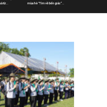
à từ...
mùa hè “Tìm về bến giác”...