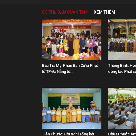
CÓ THỂ BẠN QUAN TÂM
XEM THÊM
Bắc Trà My: Phân Ban Cư sĩ Phật
Thăng Bình: Hội 
tử TP.Đà Nẵng tổ...
công tác Phật sự
Tiên Phước: Hội nghị Tổng kết
Chùa Phước Ấm 