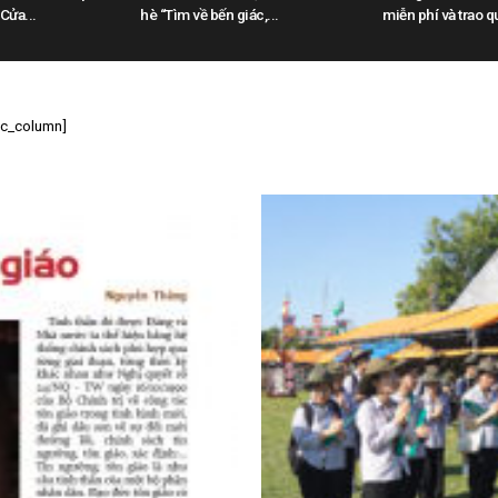
 Cửa...
hè “Tìm về bến giác,...
miễn phí và trao qu
[vc_column]