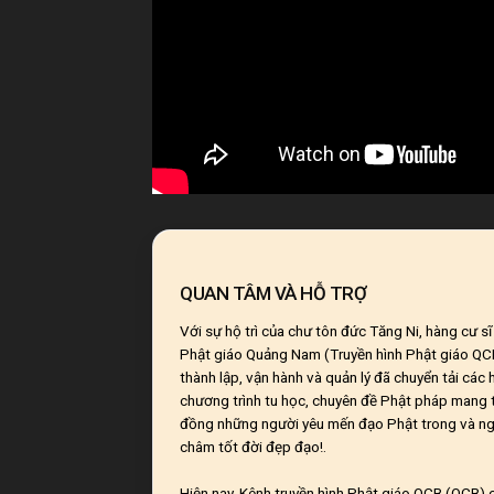
QUAN TÂM VÀ HỖ TRỢ
Với sự hộ trì của chư tôn đức Tăng Ni, hàng cư s
Phật giáo Quảng Nam (Truyền hình Phật giáo Q
thành lập, vận hành và quản lý đã chuyển tải các
chương trình tu học, chuyên đề Phật pháp mang t
đồng những người yêu mến đạo Phật trong và ng
châm tốt đời đẹp đạo!.
Hiện nay, Kênh truyền hình Phật giáo QCB (QCB) c