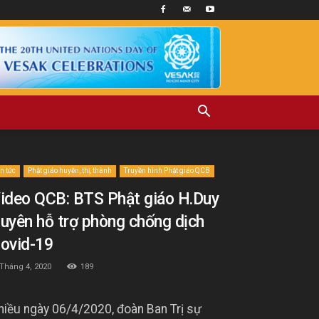
in tức
Phật giáo huyện, thị, thành
Truyền hình Phật giáo QCB
ideo QCB: BTS Phật giáo H.Duy
uyên hỗ trợ phòng chống dịch
ovid-19
 Tháng 4, 2020
189
hiều ngày 06/4/2020, đoàn Ban Trị sự