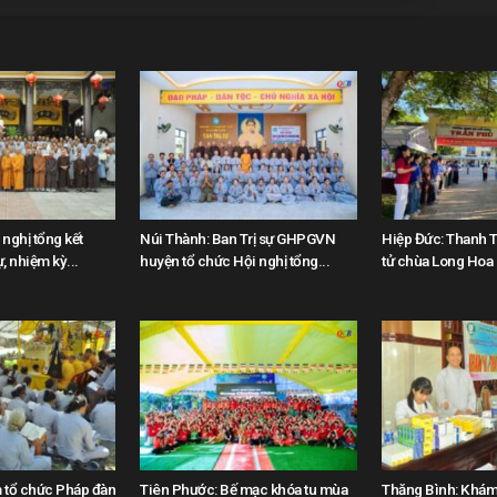
nghị tổng kết
Núi Thành: Ban Trị sự GHPGVN
Hiệp Đức: Thanh T
, nhiệm kỳ...
huyện tổ chức Hội nghị tổng...
tử chùa Long Hoa “
tổ chức Pháp đàn
Tiên Phước: Bế mạc khóa tu mùa
Thăng Bình: Khám