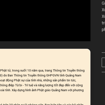
G
X
X
t
p
ĩ Phật tử, trong suốt 10 năm qua, trang Thông tin Truyền thông
CB) do Ban Thông tin Truyền thông GHPGVN tỉnh Quảng Nam
 hoạt động Phật sự của tỉnh nhà, những sản phẩm tin tức,
hông điệp Từ bi - Trí tuệ và năng lượng tốt đẹp đến với cộng
oài tỉnh. Xây dựng hình ảnh Phật giáo Quảng Nam với phương
ó trên 20 nhân sự là phóng viên, Ban biên tập và các bộ phận