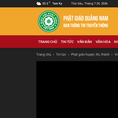
C
33.2
Tam Ky
Thứ Sáu, Tháng 7 24, 2026
Phật
giáo
Quảng
Nam
TRANG CHỦ
TIN TỨC
VĂN BẢN
VĂN HÓA
N
Trang chủ
Tin tức
Phật giáo huyện, thị, thành
Vi