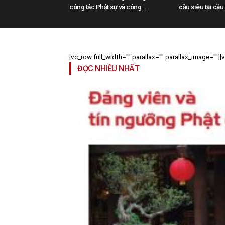
công tác Phật sự và công...
cầu siêu tại cầu
[vc_row full_width="" parallax="" parallax_image=""]
ĐỌC NHIỀU NHẤT