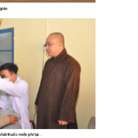
 giáo
át thuốc miễn phí tại...