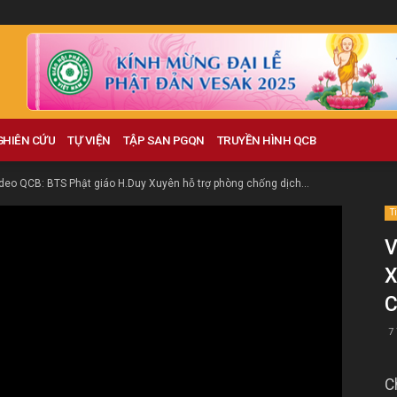
GHIÊN CỨU
TỰ VIỆN
TẬP SAN PGQN
TRUYỀN HÌNH QCB
deo QCB: BTS Phật giáo H.Duy Xuyên hỗ trợ phòng chống dịch...
T
V
X
C
7
C