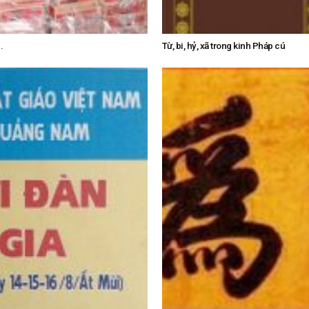
.
Từ, bi, hỷ, xã trong kinh Pháp cú