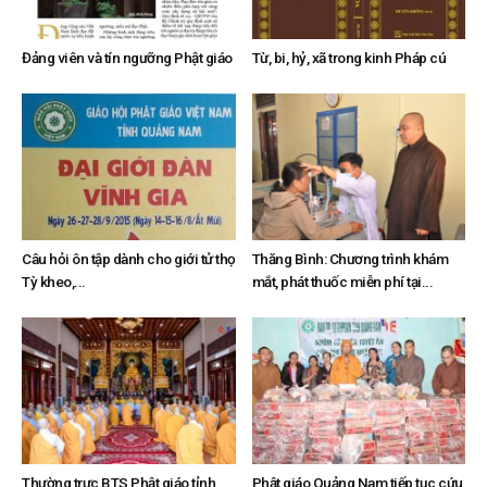
Đảng viên và tín ngưỡng Phật giáo
Từ, bi, hỷ, xã trong kinh Pháp cú
Câu hỏi ôn tập dành cho giới tử thọ
Thăng Bình: Chương trình khám
Tỳ kheo,...
mắt, phát thuốc miễn phí tại...
Thường trực BTS Phật giáo tỉnh
Phật giáo Quảng Nam tiếp tục cứu