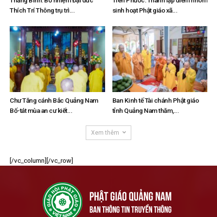
Thăng Bình: Bổ nhiệm Đại đức
Tiên Phước: Thành lập điểm nhóm
Thích Trí Thông trụ trì...
sinh hoạt Phật giáo xã...
Chư Tăng cánh Bắc Quảng Nam
Ban Kinh tế Tài chánh Phật giáo
Bố-tát mùa an cư kiết...
tỉnh Quảng Nam thăm,...
Xem thêm
[/vc_column][/vc_row]