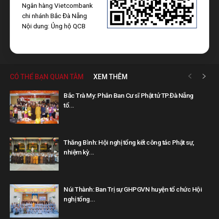
Ngân hàng Vietcombank
chi nhánh Bắc Đà Nẵng
Nội dung: Ủng hộ QCB
CÓ THỂ BẠN QUAN TÂM
XEM THÊM
Bắc Trà My: Phân Ban Cư sĩ Phật tử TP.Đà Nẵng
tổ...
Thăng Bình: Hội nghị tổng kết công tác Phật sự,
nhiệm kỳ...
Núi Thành: Ban Trị sự GHPGVN huyện tổ chức Hội
nghị tổng...