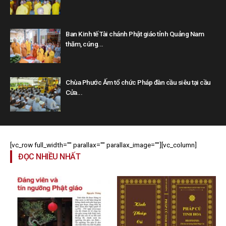
Ban Kinh tế Tài chánh Phật giáo tỉnh Quảng Nam
thăm, cúng...
Chùa Phước Ấm tổ chức Pháp đàn cầu siêu tại cầu
Cửa...
[vc_row full_width="" parallax="" parallax_image=""][vc_column]
ĐỌC NHIỀU NHẤT