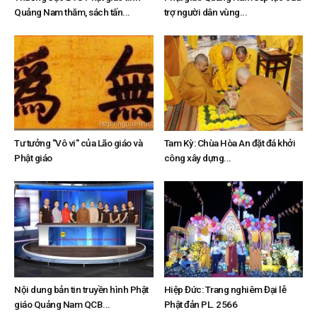
Quảng Nam thăm, sách tấn...
trợ người dân vùng...
Tư tưởng "Vô vi" của Lão giáo và
Tam Kỳ: Chùa Hòa An đặt đá khởi
Phật giáo
công xây dựng...
Nội dung bản tin truyền hình Phật
Hiệp Đức: Trang nghiêm Đại lễ
giáo Quảng Nam QCB...
Phật đản PL. 2566