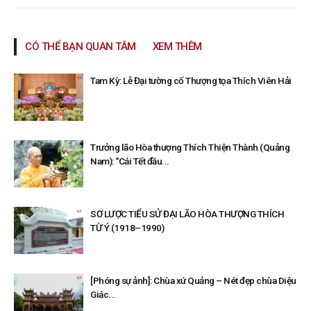
CÓ THỂ BẠN QUAN TÂM
XEM THÊM
Tam Kỳ: Lễ Đại tường cố Thượng tọa Thích Viên Hải
Trưởng lão Hòa thượng Thích Thiện Thành (Quảng
Nam): “Cái Tết đầu...
SƠ LƯỢC TIỂU SỬ ĐẠI LÃO HÒA THƯỢNG THÍCH
TỪ Ý (1918–1990)
[Phóng sự ảnh]: Chùa xứ Quảng – Nét đẹp chùa Diệu
Giác...