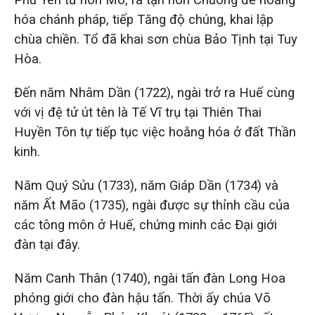
Phú Yên từ hòn Mõ, ra tận hòn Chuông để hoằng
hóa chánh pháp, tiếp Tăng độ chúng, khai lập
chùa chiền. Tổ đã khai sơn chùa Bảo Tịnh tại Tuy
Hòa.
Đến năm Nhâm Dần (1722), ngài trở ra Huế cùng
với vị đệ tử út tên là Tế Vĩ trụ tại Thiên Thai
Huyền Tôn tự tiếp tục việc hoằng hóa ở đất Thần
kinh.
Năm Quý Sửu (1733), năm Giáp Dần (1734) và
năm Ất Mão (1735), ngài được sự thỉnh cầu của
các tông môn ở Huế, chứng minh các Đại giới
đàn tại đây.
Năm Canh Thân (1740), ngài tấn đàn Long Hoa
phóng giới cho đàn hậu tấn. Thời ấy chúa Võ