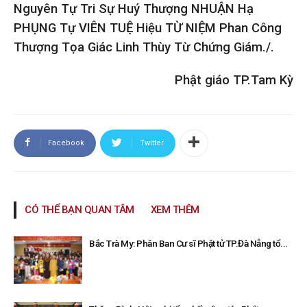
Nguyên Tự Tri Sự Huý Thượng NHUẬN Hạ
PHỤNG Tự VIÊN TUỆ Hiệu TỪ NIỆM Phan Công
Thượng Tọa Giác Linh Thùy Từ Chứng Giám./.
Phật giáo TP.Tam Kỳ
Facebook
Twitter
CÓ THỂ BẠN QUAN TÂM
XEM THÊM
Bắc Trà My: Phân Ban Cư sĩ Phật tử TP.Đà Nẵng tổ...