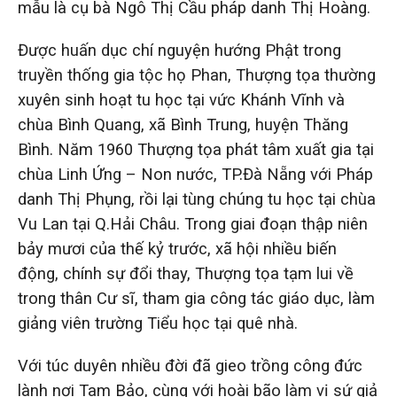
mẫu là cụ bà Ngô Thị Cầu pháp danh Thị Hoàng.
Được huấn dục chí nguyện hướng Phật trong
truyền thống gia tộc họ Phan, Thượng tọa thường
xuyên sinh hoạt tu học tại vức Khánh Vĩnh và
chùa Bình Quang, xã Bình Trung, huyện Thăng
Bình. Năm 1960 Thượng tọa phát tâm xuất gia tại
chùa Linh Ứng – Non nước, TP.Đà Nẵng với Pháp
danh Thị Phụng, rồi lại tùng chúng tu học tại chùa
Vu Lan tại Q.Hải Châu. Trong giai đoạn thập niên
bảy mươi của thế kỷ trước, xã hội nhiều biến
động, chính sự đổi thay, Thượng tọa tạm lui về
trong thân Cư sĩ, tham gia công tác giáo dục, làm
giảng viên trường Tiểu học tại quê nhà.
Với túc duyên nhiều đời đã gieo trồng công đức
lành nơi Tam Bảo, cùng với hoài bão làm vị sứ giả