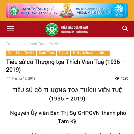
Trang chủ
Danh Tăng - Tự viện
Danh Tăng - Tự viện
Danh Tăng
Tin tức
Phật giáo huyện, thị, thành
Tiểu sử cố Thượng tọa Thích Viên Tuệ (1936 –
2019)
11 Tháng 12, 2019
1290
TIỂU SỬ CỐ THƯỢNG TỌA THÍCH VIÊN TUỆ
(1936 – 2019)
-Nguyên Ủy viên Ban Trị Sự GHPGVN thành phố
Tam Kỳ