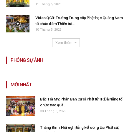
11 Tháng 5, 2025
Video QCB: Trường Trung cấp Phật học Quảng Nam
tổ chức đêm Thiền trà...
10 Tháng 5, 2025
Xem thêm
PHÓNG SỰ ẢNH
MỚI NHẤT
Bắc Trà My: Phân Ban Cư sĩ Phật tử TP.Đà Nẵng tổ
chức trao quà...
30 Tháng 6, 2025
Thăng Bình: Hội nghị tổng kết công tác Phật sự,