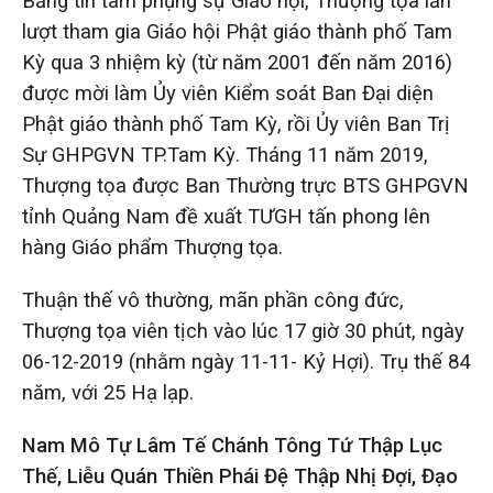
Bằng tín tâm phụng sự Giáo hội, Thượng tọa lần
lượt tham gia Giáo hội Phật giáo thành phố Tam
Kỳ qua 3 nhiệm kỳ (từ năm 2001 đến năm 2016)
được mời làm Ủy viên Kiểm soát Ban Đại diện
Phật giáo thành phố Tam Kỳ, rồi Ủy viên Ban Trị
Sự GHPGVN TP.Tam Kỳ. Tháng 11 năm 2019,
Thượng tọa được Ban Thường trực BTS GHPGVN
tỉnh Quảng Nam đề xuất TƯGH tấn phong lên
hàng Giáo phẩm Thượng tọa.
Thuận thế vô thường, mãn phần công đức,
Thượng tọa viên tịch vào lúc 17 giờ 30 phút, ngày
06-12-2019 (nhằm ngày 11-11- Kỷ Hợi). Trụ thế 84
năm, với 25 Hạ lạp.
Nam Mô Tự Lâm Tế Chánh Tông Tứ Thập Lục
Thế, Liễu Quán Thiền Phái Đệ Thập Nhị Đợi, Đạo