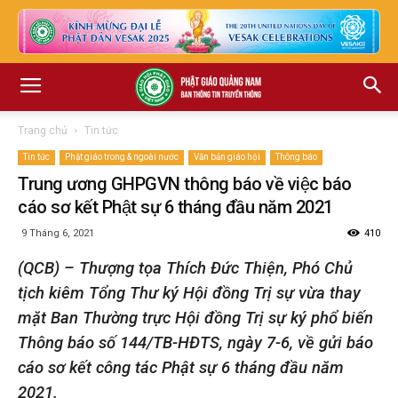
Trang chủ
Tin tức
Tin tức
Phật giáo trong & ngoài nước
Văn bản giáo hội
Thông báo
Trung ương GHPGVN thông báo về việc báo
cáo sơ kết Phật sự 6 tháng đầu năm 2021
9 Tháng 6, 2021
410
(QCB) – Thượng tọa Thích Đức Thiện, Phó Chủ
tịch kiêm Tổng Thư ký Hội đồng Trị sự vừa thay
mặt Ban Thường trực Hội đồng Trị sự ký phổ biến
Thông báo số 144/TB-HĐTS, ngày 7-6, về gửi báo
cáo sơ kết công tác Phật sự 6 tháng đầu năm
2021.