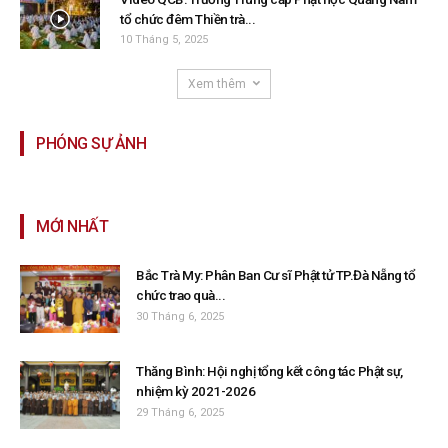
tổ chức đêm Thiền trà...
10 Tháng 5, 2025
Xem thêm
PHÓNG SỰ ẢNH
MỚI NHẤT
Bắc Trà My: Phân Ban Cư sĩ Phật tử TP.Đà Nẵng tổ
chức trao quà...
30 Tháng 6, 2025
Thăng Bình: Hội nghị tổng kết công tác Phật sự,
nhiệm kỳ 2021-2026
29 Tháng 6, 2025