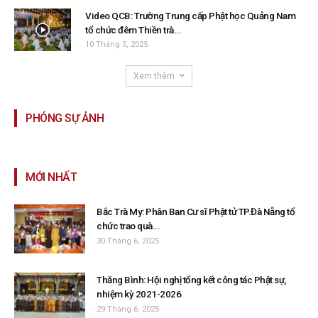
Video QCB: Trường Trung cấp Phật học Quảng Nam
tổ chức đêm Thiền trà...
10 Tháng 5, 2025
Xem thêm
PHÓNG SỰ ẢNH
MỚI NHẤT
Bắc Trà My: Phân Ban Cư sĩ Phật tử TP.Đà Nẵng tổ
chức trao quà...
30 Tháng 6, 2025
Thăng Bình: Hội nghị tổng kết công tác Phật sự,
nhiệm kỳ 2021-2026
29 Tháng 6, 2025