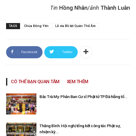
Tin
Hồng Nhân
/
ảnh
Thành Luân
TAGS
Chùa Đông Yên
Lễ vía Bồ tát Quán Thế Âm
Facebook
Twitter
CÓ THỂ BẠN QUAN TÂM
XEM THÊM
Bắc Trà My: Phân Ban Cư sĩ Phật tử TP.Đà Nẵng tổ...
Thăng Bình: Hội nghị tổng kết công tác Phật sự,
nhiệm kỳ...