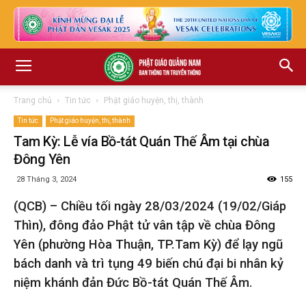
Trang chủ
Tin tức
Phật giáo huyện, thị, thành
Tin tức
Phật giáo huyện, thị, thành
Tam Kỳ: Lễ vía Bồ-tát Quán Thế Âm tại chùa
Đông Yên
28 Tháng 3, 2024
155
(QCB) – Chiều tối ngày 28/03/2024 (19/02/Giáp
Thìn), đông đảo Phật tử vân tập về chùa Đông
Yên (phường Hòa Thuận, TP.Tam Kỳ) để lạy ngũ
bách danh và trì tụng 49 biến chú đại bi nhân kỷ
niệm khánh đản Đức Bồ-tát Quán Thế Âm.