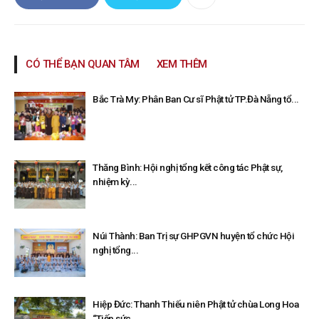
CÓ THỂ BẠN QUAN TÂM
XEM THÊM
Bắc Trà My: Phân Ban Cư sĩ Phật tử TP.Đà Nẵng tổ...
Thăng Bình: Hội nghị tổng kết công tác Phật sự,
nhiệm kỳ...
Núi Thành: Ban Trị sự GHPGVN huyện tổ chức Hội
nghị tổng...
Hiệp Đức: Thanh Thiếu niên Phật tử chùa Long Hoa
“Tiếp sức...